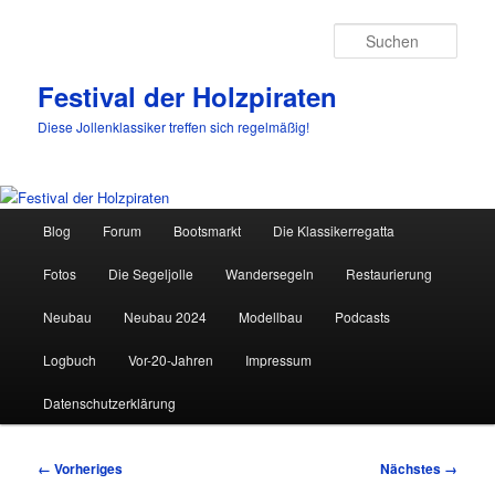
Such
Festival der Holzpiraten
Diese Jollenklassiker treffen sich regelmäßig!
Hauptmenü
Blog
Forum
Bootsmarkt
Die Klassikerregatta
Zum
Fotos
Die Segeljolle
Wandersegeln
Restaurierung
primären
Neubau
Neubau 2024
Modellbau
Podcasts
Inhalt
Logbuch
Vor-20-Jahren
Impressum
springen
Datenschutzerklärung
Bilder-
← Vorheriges
Nächstes →
Navigation