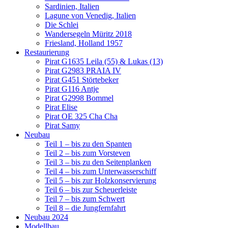
Sardinien, Italien
Lagune von Venedig, Italien
Die Schlei
Wandersegeln Müritz 2018
Friesland, Holland 1957
Restaurierung
Pirat G1635 Leila (55) & Lukas (13)
Pirat G2983 PRAIA IV
Pirat G451 Störtebeker
Pirat G116 Antje
Pirat G2998 Bommel
Pirat Elise
Pirat OE 325 Cha Cha
Pirat Samy
Neubau
Teil 1 – bis zu den Spanten
Teil 2 – bis zum Vorsteven
Teil 3 – bis zu den Seitenplanken
Teil 4 – bis zum Unterwasserschiff
Teil 5 – bis zur Holzkonservierung
Teil 6 – bis zur Scheuerleiste
Teil 7 – bis zum Schwert
Teil 8 – die Jungfernfahrt
Neubau 2024
Modellbau