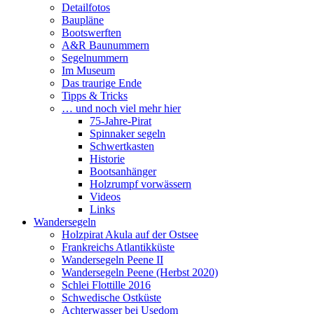
Detailfotos
Baupläne
Bootswerften
A&R Baunummern
Segelnummern
Im Museum
Das traurige Ende
Tipps & Tricks
… und noch viel mehr hier
75-Jahre-Pirat
Spinnaker segeln
Schwertkasten
Historie
Bootsanhänger
Holzrumpf vorwässern
Videos
Links
Wandersegeln
Holzpirat Akula auf der Ostsee
Frankreichs Atlantikküste
Wandersegeln Peene II
Wandersegeln Peene (Herbst 2020)
Schlei Flottille 2016
Schwedische Ostküste
Achterwasser bei Usedom