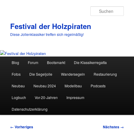
Such
Festival der Holzpiraten
Diese Jollenklassiker treffen sich regelmäßig!
Hauptmenü
Blog
Forum
Bootsmarkt
Die Klassikerregatta
Zum
Fotos
Die Segeljolle
Wandersegeln
Restaurierung
primären
Neubau
Neubau 2024
Modellbau
Podcasts
Inhalt
Logbuch
Vor-20-Jahren
Impressum
springen
Datenschutzerklärung
Bilder-
← Vorheriges
Nächstes →
Navigation