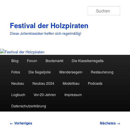
Such
Festival der Holzpiraten
Diese Jollenklassiker treffen sich regelmäßig!
Hauptmenü
Blog
Forum
Bootsmarkt
Die Klassikerregatta
Zum
Fotos
Die Segeljolle
Wandersegeln
Restaurierung
primären
Neubau
Neubau 2024
Modellbau
Podcasts
Inhalt
Logbuch
Vor-20-Jahren
Impressum
springen
Datenschutzerklärung
Bilder-
← Vorheriges
Nächstes →
Navigation