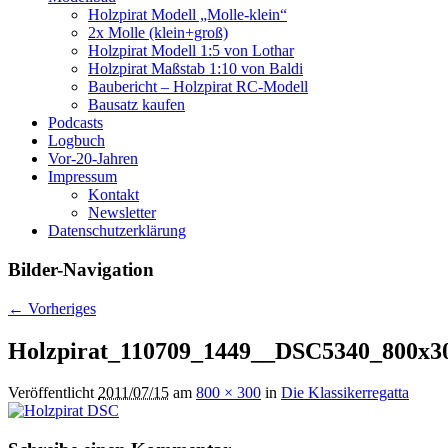
Holzpirat Modell „Molle-klein“
2x Molle (klein+groß)
Holzpirat Modell 1:5 von Lothar
Holzpirat Maßstab 1:10 von Baldi
Baubericht – Holzpirat RC-Modell
Bausatz kaufen
Podcasts
Logbuch
Vor-20-Jahren
Impressum
Kontakt
Newsletter
Datenschutzerklärung
Bilder-Navigation
← Vorheriges
Holzpirat_110709_1449__DSC5340_800x3
Veröffentlicht
2011/07/15
am
800 × 300
in
Die Klassikerregatta