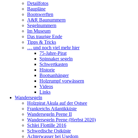
Detailfotos
Baupläne
Bootswerften
A&R Baunummern
Segelnummern
Im Museum
Das traurige Ende
Tipps & Tricks
… und noch viel mehr hier
75-Jahre-Pirat
Spinnaker segeln
Schwertkasten
Historie
Bootsanhänger
Holzrumpf vorwässern
Videos
Links
Wandersegeln
Holzpirat Akula auf der Ostsee
Frankreichs Atlantikküste
Wandersegeln Peene II
Wandersegeln Peene (Herbst 2020)
Schlei Flottille 2016
Schwedische Ostküste
Achterwasser bei Usedom