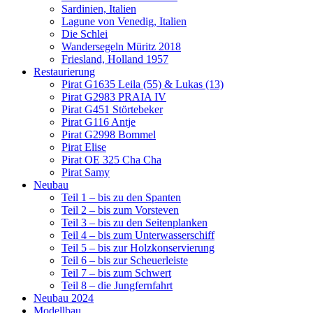
Sardinien, Italien
Lagune von Venedig, Italien
Die Schlei
Wandersegeln Müritz 2018
Friesland, Holland 1957
Restaurierung
Pirat G1635 Leila (55) & Lukas (13)
Pirat G2983 PRAIA IV
Pirat G451 Störtebeker
Pirat G116 Antje
Pirat G2998 Bommel
Pirat Elise
Pirat OE 325 Cha Cha
Pirat Samy
Neubau
Teil 1 – bis zu den Spanten
Teil 2 – bis zum Vorsteven
Teil 3 – bis zu den Seitenplanken
Teil 4 – bis zum Unterwasserschiff
Teil 5 – bis zur Holzkonservierung
Teil 6 – bis zur Scheuerleiste
Teil 7 – bis zum Schwert
Teil 8 – die Jungfernfahrt
Neubau 2024
Modellbau