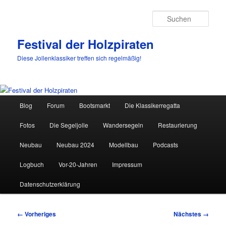
Such
Festival der Holzpiraten
Diese Jollenklassiker treffen sich regelmäßig!
Hauptmenü
Blog
Forum
Bootsmarkt
Die Klassikerregatta
Zum
Fotos
Die Segeljolle
Wandersegeln
Restaurierung
primären
Neubau
Neubau 2024
Modellbau
Podcasts
Inhalt
Logbuch
Vor-20-Jahren
Impressum
springen
Datenschutzerklärung
Bilder-
← Vorheriges
Nächstes →
Navigation