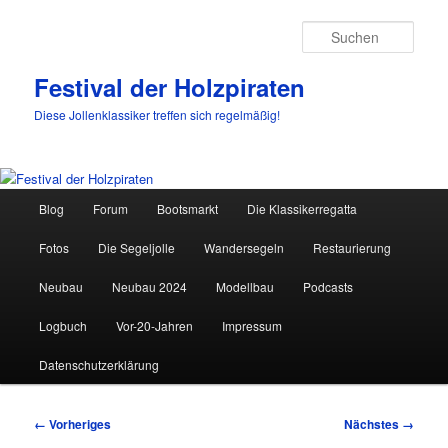
Such
Festival der Holzpiraten
Diese Jollenklassiker treffen sich regelmäßig!
Hauptmenü
Blog
Forum
Bootsmarkt
Die Klassikerregatta
Zum
Fotos
Die Segeljolle
Wandersegeln
Restaurierung
primären
Neubau
Neubau 2024
Modellbau
Podcasts
Inhalt
Logbuch
Vor-20-Jahren
Impressum
springen
Datenschutzerklärung
Bilder-
← Vorheriges
Nächstes →
Navigation