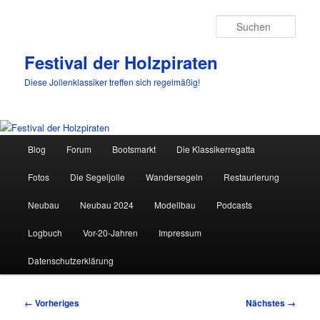
Such
Festival der Holzpiraten
Diese Jollenklassiker treffen sich regelmäßig!
Hauptmenü
Blog
Forum
Bootsmarkt
Die Klassikerregatta
Zum
Fotos
Die Segeljolle
Wandersegeln
Restaurierung
primären
Neubau
Neubau 2024
Modellbau
Podcasts
Inhalt
Logbuch
Vor-20-Jahren
Impressum
springen
Datenschutzerklärung
Bilder-
← Vorheriges
Nächstes →
Navigation