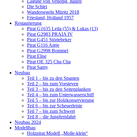
Lagune von Venedig, Italien
Die Schlei
Wandersegeln Müritz 2018
Friesland, Holland 1957
Restaurierung
Pirat G1635 Leila (55) & Lukas (13)
Pirat G2983 PRAIA IV
Pirat G451 Störtebeker
Pirat G116 Antje
Pirat G2998 Bommel
Pirat Elise
Pirat OE 325 Cha Cha
Pirat Samy
Neubau
Teil 1 – bis zu den Spanten
Teil 2 – bis zum Vorsteven
Teil 3 – bis zu den Seitenplanken
Teil 4 – bis zum Unterwasserschiff
Teil 5 – bis zur Holzkonservierung
Teil 6 – bis zur Scheuerleiste
Teil 7 – bis zum Schwert
Teil 8 – die Jungfernfahrt
Neubau 2024
Modellbau
Holzpirat Modell „Molle-klein“