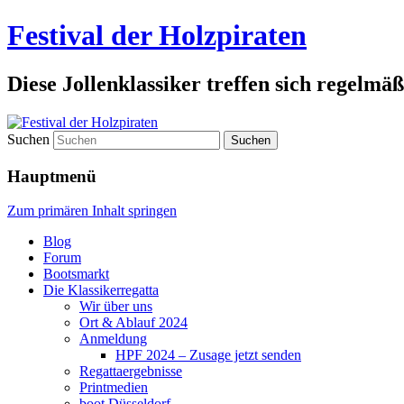
Festival der Holzpiraten
Diese Jollenklassiker treffen sich regelmäß
Suchen
Hauptmenü
Zum primären Inhalt springen
Blog
Forum
Bootsmarkt
Die Klassikerregatta
Wir über uns
Ort & Ablauf 2024
Anmeldung
HPF 2024 – Zusage jetzt senden
Regattaergebnisse
Printmedien
boot Düsseldorf