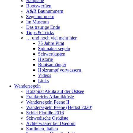
Baupläne
Bootswerften
A&R Baunummern
Segelnummern
Im Museum
Das traurige Ende
Tipps & Tricks
… und noch viel mehr hier
75-Jahre-Pirat
Spinnaker segeln
Schwertkasten
Historie
Bootsanhänger
Holzrumpf vorwässern
Videos
Links
Wandersegeln
Holzpirat Akula auf der Ostsee
Frankreichs Atlantikküste
Wandersegeln Peene II
Wandersegeln Peene (Herbst 2020)
Schlei Flottille 2016
Schwedische Ostküste
Achterwasser bei Usedom
Sardinien, Italien