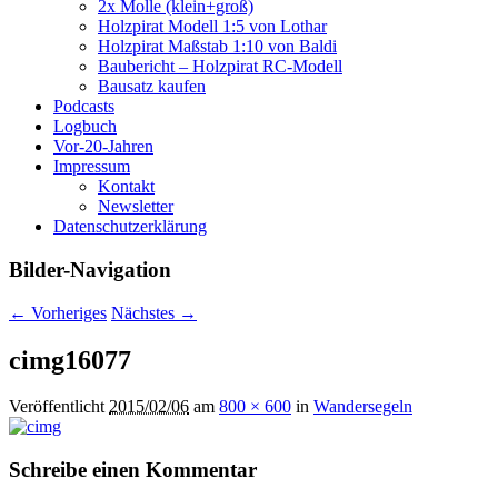
2x Molle (klein+groß)
Holzpirat Modell 1:5 von Lothar
Holzpirat Maßstab 1:10 von Baldi
Baubericht – Holzpirat RC-Modell
Bausatz kaufen
Podcasts
Logbuch
Vor-20-Jahren
Impressum
Kontakt
Newsletter
Datenschutzerklärung
Bilder-Navigation
← Vorheriges
Nächstes →
cimg16077
Veröffentlicht
2015/02/06
am
800 × 600
in
Wandersegeln
Schreibe einen Kommentar