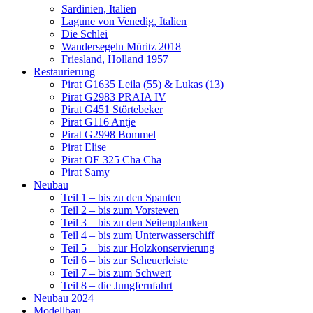
Sardinien, Italien
Lagune von Venedig, Italien
Die Schlei
Wandersegeln Müritz 2018
Friesland, Holland 1957
Restaurierung
Pirat G1635 Leila (55) & Lukas (13)
Pirat G2983 PRAIA IV
Pirat G451 Störtebeker
Pirat G116 Antje
Pirat G2998 Bommel
Pirat Elise
Pirat OE 325 Cha Cha
Pirat Samy
Neubau
Teil 1 – bis zu den Spanten
Teil 2 – bis zum Vorsteven
Teil 3 – bis zu den Seitenplanken
Teil 4 – bis zum Unterwasserschiff
Teil 5 – bis zur Holzkonservierung
Teil 6 – bis zur Scheuerleiste
Teil 7 – bis zum Schwert
Teil 8 – die Jungfernfahrt
Neubau 2024
Modellbau