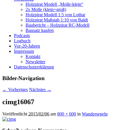
Holzpirat Modell „Molle-klein“
2x Molle (klein+groß)
Holzpirat Modell 1:5 von Lothar
Holzpirat Maßstab 1:10 von Baldi
Baubericht – Holzpirat RC-Modell
Bausatz kaufen
Podcasts
Logbuch
Vor-20-Jahren
Impressum
Kontakt
Newsletter
Datenschutzerklärung
Bilder-Navigation
← Vorheriges
Nächstes →
cimg16067
Veröffentlicht
2015/02/06
am
800 × 600
in
Wandersegeln