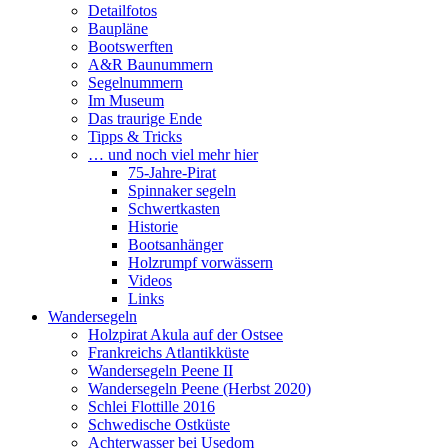
Detailfotos
Baupläne
Bootswerften
A&R Baunummern
Segelnummern
Im Museum
Das traurige Ende
Tipps & Tricks
… und noch viel mehr hier
75-Jahre-Pirat
Spinnaker segeln
Schwertkasten
Historie
Bootsanhänger
Holzrumpf vorwässern
Videos
Links
Wandersegeln
Holzpirat Akula auf der Ostsee
Frankreichs Atlantikküste
Wandersegeln Peene II
Wandersegeln Peene (Herbst 2020)
Schlei Flottille 2016
Schwedische Ostküste
Achterwasser bei Usedom