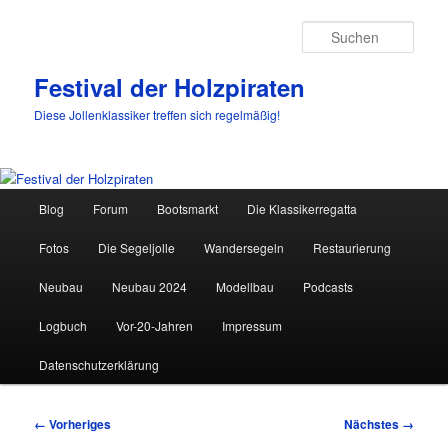
Such
Festival der Holzpiraten
Diese Jollenklassiker treffen sich regelmäßig!
Hauptmenü
Blog
Forum
Bootsmarkt
Die Klassikerregatta
Zum
Fotos
Die Segeljolle
Wandersegeln
Restaurierung
primären
Neubau
Neubau 2024
Modellbau
Podcasts
Inhalt
Logbuch
Vor-20-Jahren
Impressum
springen
Datenschutzerklärung
Bilder-
← Vorheriges
Nächstes →
Navigation