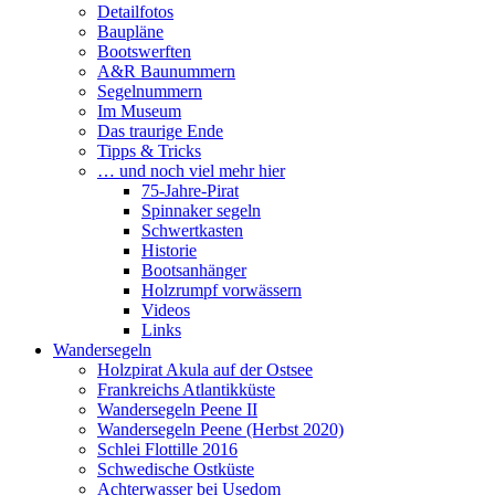
Detailfotos
Baupläne
Bootswerften
A&R Baunummern
Segelnummern
Im Museum
Das traurige Ende
Tipps & Tricks
… und noch viel mehr hier
75-Jahre-Pirat
Spinnaker segeln
Schwertkasten
Historie
Bootsanhänger
Holzrumpf vorwässern
Videos
Links
Wandersegeln
Holzpirat Akula auf der Ostsee
Frankreichs Atlantikküste
Wandersegeln Peene II
Wandersegeln Peene (Herbst 2020)
Schlei Flottille 2016
Schwedische Ostküste
Achterwasser bei Usedom