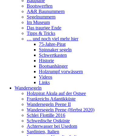
Baupläne
Bootswerften
A&R Baunummern
Segelnummern
Im Museum
Das traurige Ende
Tipps & Tricks
… und noch viel mehr hier
75-Jahre-Pirat
Spinnaker segeln
Schwertkasten
Historie
Bootsanhänger
Holzrumpf vorwässern
Videos
Links
Wandersegeln
Holzpirat Akula auf der Ostsee
Frankreichs Atlantikküste
Wandersegeln Peene II
Wandersegeln Peene (Herbst 2020)
Schlei Flottille 2016
Schwedische Ostküste
Achterwasser bei Usedom
Sardinien, Italien