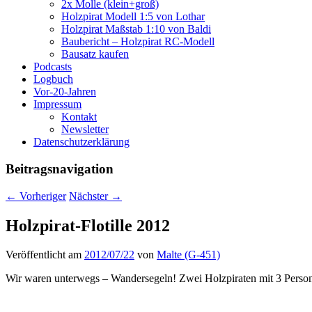
2x Molle (klein+groß)
Holzpirat Modell 1:5 von Lothar
Holzpirat Maßstab 1:10 von Baldi
Baubericht – Holzpirat RC-Modell
Bausatz kaufen
Podcasts
Logbuch
Vor-20-Jahren
Impressum
Kontakt
Newsletter
Datenschutzerklärung
Beitragsnavigation
←
Vorheriger
Nächster
→
Holzpirat-Flotille 2012
Veröffentlicht am
2012/07/22
von
Malte (G-451)
Wir waren unterwegs – Wandersegeln! Zwei Holzpiraten mit 3 Person