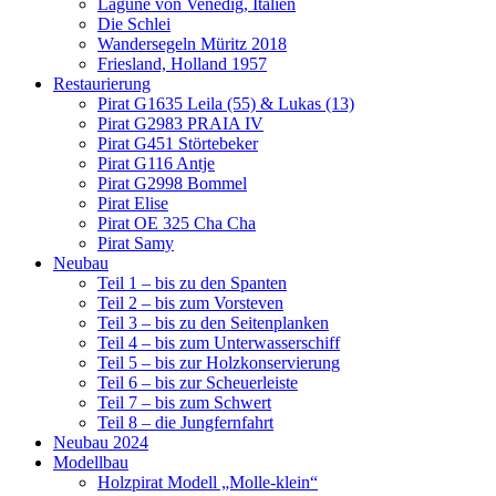
Lagune von Venedig, Italien
Die Schlei
Wandersegeln Müritz 2018
Friesland, Holland 1957
Restaurierung
Pirat G1635 Leila (55) & Lukas (13)
Pirat G2983 PRAIA IV
Pirat G451 Störtebeker
Pirat G116 Antje
Pirat G2998 Bommel
Pirat Elise
Pirat OE 325 Cha Cha
Pirat Samy
Neubau
Teil 1 – bis zu den Spanten
Teil 2 – bis zum Vorsteven
Teil 3 – bis zu den Seitenplanken
Teil 4 – bis zum Unterwasserschiff
Teil 5 – bis zur Holzkonservierung
Teil 6 – bis zur Scheuerleiste
Teil 7 – bis zum Schwert
Teil 8 – die Jungfernfahrt
Neubau 2024
Modellbau
Holzpirat Modell „Molle-klein“