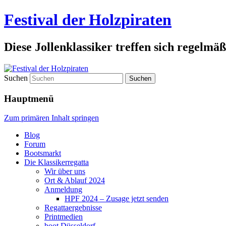
Festival der Holzpiraten
Diese Jollenklassiker treffen sich regelmäß
Suchen
Hauptmenü
Zum primären Inhalt springen
Blog
Forum
Bootsmarkt
Die Klassikerregatta
Wir über uns
Ort & Ablauf 2024
Anmeldung
HPF 2024 – Zusage jetzt senden
Regattaergebnisse
Printmedien
boot Düsseldorf