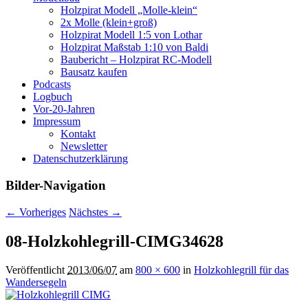
Holzpirat Modell „Molle-klein“
2x Molle (klein+groß)
Holzpirat Modell 1:5 von Lothar
Holzpirat Maßstab 1:10 von Baldi
Baubericht – Holzpirat RC-Modell
Bausatz kaufen
Podcasts
Logbuch
Vor-20-Jahren
Impressum
Kontakt
Newsletter
Datenschutzerklärung
Bilder-Navigation
← Vorheriges
Nächstes →
08-Holzkohlegrill-CIMG34628
Veröffentlicht
2013/06/07
am
800 × 600
in
Holzkohlegrill für das
Wandersegeln