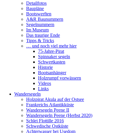
Detailfotos
Baupläne
Bootswerften
A&R Baunummern
Segelnummern
Im Museum
Das traurige Ende
Tipps & Tricks
… und noch viel mehr hier
75-Jahre-Pirat
Spinnaker segeln
Schwertkasten
Historie
Bootsanhänger
Holzrumpf vorwässern
Videos
Links
Wandersegeln
Holzpirat Akula auf der Ostsee
Frankreichs Atlantikküste
Wandersegeln Peene II
Wandersegeln Peene (Herbst 2020)
Schlei Flottille 2016
Schwedische Ostküste
Achterwasser bei Usedom