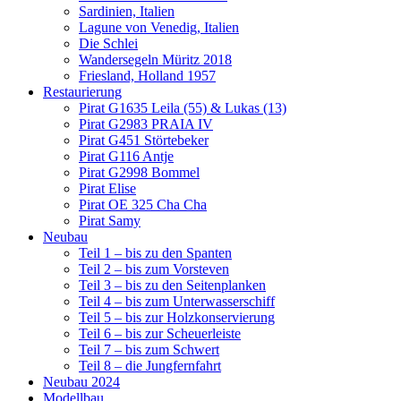
Sardinien, Italien
Lagune von Venedig, Italien
Die Schlei
Wandersegeln Müritz 2018
Friesland, Holland 1957
Restaurierung
Pirat G1635 Leila (55) & Lukas (13)
Pirat G2983 PRAIA IV
Pirat G451 Störtebeker
Pirat G116 Antje
Pirat G2998 Bommel
Pirat Elise
Pirat OE 325 Cha Cha
Pirat Samy
Neubau
Teil 1 – bis zu den Spanten
Teil 2 – bis zum Vorsteven
Teil 3 – bis zu den Seitenplanken
Teil 4 – bis zum Unterwasserschiff
Teil 5 – bis zur Holzkonservierung
Teil 6 – bis zur Scheuerleiste
Teil 7 – bis zum Schwert
Teil 8 – die Jungfernfahrt
Neubau 2024
Modellbau