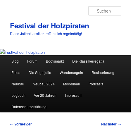
Such
Festival der Holzpiraten
Diese Jollenklassiker treffen sich regelmäßig!
Hauptmenü
Blog
Forum
Bootsmarkt
Die Klassikerregatta
Zum
Fotos
Die Segeljolle
Wandersegeln
Restaurierung
primären
Neubau
Neubau 2024
Modellbau
Podcasts
Inhalt
Logbuch
Vor-20-Jahren
Impressum
springen
Datenschutzerklärung
Beitragsnavigation
←
Vorheriger
Nächster
→