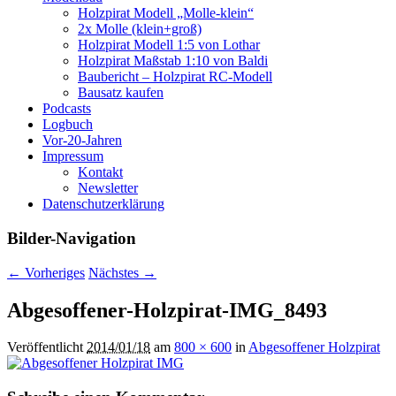
Holzpirat Modell „Molle-klein“
2x Molle (klein+groß)
Holzpirat Modell 1:5 von Lothar
Holzpirat Maßstab 1:10 von Baldi
Baubericht – Holzpirat RC-Modell
Bausatz kaufen
Podcasts
Logbuch
Vor-20-Jahren
Impressum
Kontakt
Newsletter
Datenschutzerklärung
Bilder-Navigation
← Vorheriges
Nächstes →
Abgesoffener-Holzpirat-IMG_8493
Veröffentlicht
2014/01/18
am
800 × 600
in
Abgesoffener Holzpirat