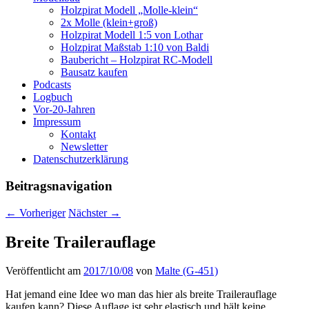
Holzpirat Modell „Molle-klein“
2x Molle (klein+groß)
Holzpirat Modell 1:5 von Lothar
Holzpirat Maßstab 1:10 von Baldi
Baubericht – Holzpirat RC-Modell
Bausatz kaufen
Podcasts
Logbuch
Vor-20-Jahren
Impressum
Kontakt
Newsletter
Datenschutzerklärung
Beitragsnavigation
←
Vorheriger
Nächster
→
Breite Trailerauflage
Veröffentlicht am
2017/10/08
von
Malte (G-451)
Hat jemand eine Idee wo man das hier als breite Trailerauflage
kaufen kann? Diese Auflage ist sehr elastisch und hält keine