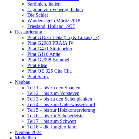
Sardinien, Italien
Lagune von Venedig, Italien
Die Schlei
Wandersegeln Müritz 2018
Friesland, Holland 1957
Restaurierung
Pirat G1635 Leila (55) & Lukas (13)
Pirat G2983 PRAIA IV
Pirat G451 Störtebeker
Pirat G116 Antje
Pirat G2998 Bommel
Pirat Elise
Pirat OE 325 Cha Cha
Pirat Samy
Neubau
Teil 1 – bis zu den Spanten
Teil 2 – bis zum Vorsteven
Teil 3 – bis zu den Seitenplanken
Teil 4 – bis zum Unterwasserschiff
Teil 5 – bis zur Holzkonservierung
Teil 6 – bis zur Scheuerleiste
Teil 7 – bis zum Schwert
Teil 8 – die Jungfernfahrt
Neubau 2024
Modellbau