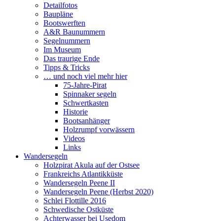
Detailfotos
Baupläne
Bootswerften
A&R Baunummern
Segelnummern
Im Museum
Das traurige Ende
Tipps & Tricks
… und noch viel mehr hier
75-Jahre-Pirat
Spinnaker segeln
Schwertkasten
Historie
Bootsanhänger
Holzrumpf vorwässern
Videos
Links
Wandersegeln
Holzpirat Akula auf der Ostsee
Frankreichs Atlantikküste
Wandersegeln Peene II
Wandersegeln Peene (Herbst 2020)
Schlei Flottille 2016
Schwedische Ostküste
Achterwasser bei Usedom