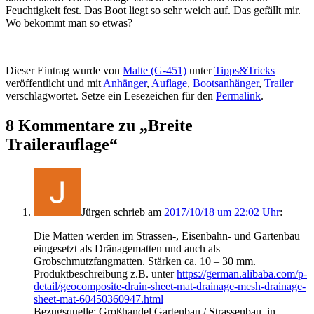
Feuchtigkeit fest. Das Boot liegt so sehr weich auf. Das gefällt mir.
Wo bekommt man so etwas?
Dieser Eintrag wurde von
Malte (G-451)
unter
Tipps&Tricks
veröffentlicht und mit
Anhänger
,
Auflage
,
Bootsanhänger
,
Trailer
verschlagwortet. Setze ein Lesezeichen für den
Permalink
.
8 Kommentare zu „
Breite
Trailerauflage
“
Jürgen
schrieb
am
2017/10/18 um 22:02 Uhr
:
Die Matten werden im Strassen-, Eisenbahn- und Gartenbau
eingesetzt als Dränagematten und auch als
Grobschmutzfangmatten. Stärken ca. 10 – 30 mm.
Produktbeschreibung z.B. unter
https://german.alibaba.com/p-
detail/geocomposite-drain-sheet-mat-drainage-mesh-drainage-
sheet-mat-60450360947.html
Bezugsquelle: Großhandel Gartenbau / Strassenbau, in