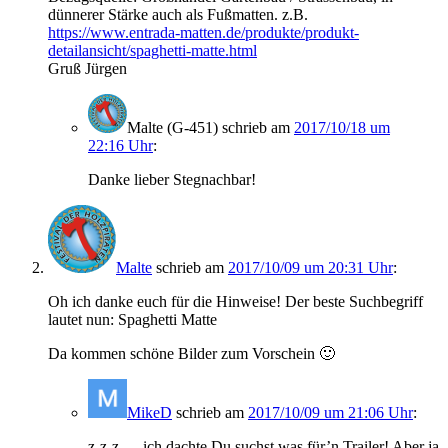
dünnerer Stärke auch als Fußmatten. z.B.
https://www.entrada-matten.de/produkte/produkt-
detailansicht/spaghetti-matte.html
Gruß Jürgen
Malte (G-451)
schrieb
am
2017/10/18 um
22:16 Uhr
:
Danke lieber Stegnachbar!
Malte
schrieb
am
2017/10/09 um 20:31 Uhr
:
Oh ich danke euch für die Hinweise! Der beste Suchbegriff
lautet nun: Spaghetti Matte
Da kommen schöne Bilder zum Vorschein 🙂
MikeD
schrieb
am
2017/10/09 um 21:06 Uhr
:
z-z-z … ich dachte Du suchst was für’n Trailer! Aber ja