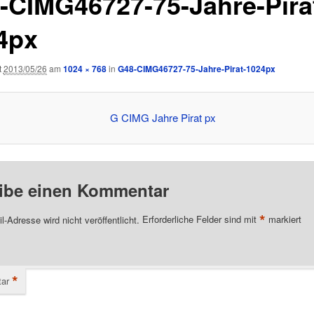
-CIMG46727-75-Jahre-Pira
4px
t
2013/05/26
am
1024 × 768
in
G48-CIMG46727-75-Jahre-Pirat-1024px
ibe einen Kommentar
*
l-Adresse wird nicht veröffentlicht.
Erforderliche Felder sind mit
markiert
*
ar