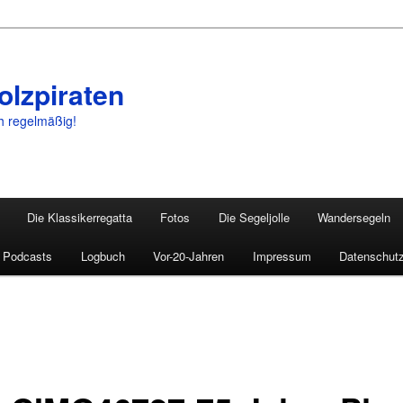
olzpiraten
ch regelmäßig!
Die Klassikerregatta
Fotos
Die Segeljolle
Wandersegeln
Podcasts
Logbuch
Vor-20-Jahren
Impressum
Datenschutz