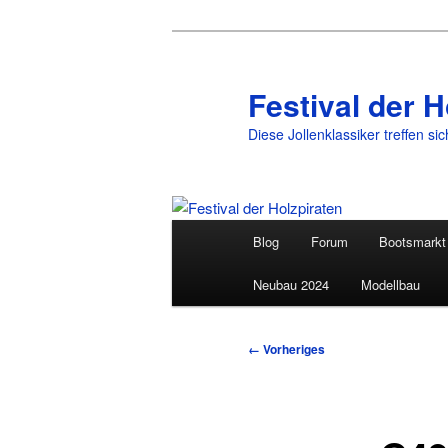
Festival der H
Diese Jollenklassiker treffen si
Hauptmenü
Blog
Forum
Bootsmarkt
Zum
Neubau 2024
Modellbau
primären
Inhalt
Bilder-
← Vorheriges
Navigation
springen