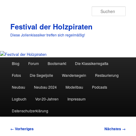
Such
Festival der Holzpiraten
Diese Jollenklassiker treffen sich regelmäßig!
Hauptmenü
Blog
Forum
Bootsmarkt
Die Klassikerregatta
Zum
Fotos
Die Segeljolle
Wandersegeln
Restaurierung
primären
Neubau
Neubau 2024
Modellbau
Podcasts
Inhalt
Logbuch
Vor-20-Jahren
Impressum
springen
Datenschutzerklärung
Bilder-
← Vorheriges
Nächstes →
Navigation