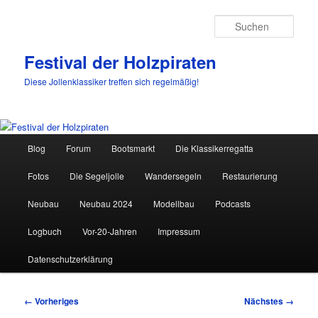
Such
Festival der Holzpiraten
Diese Jollenklassiker treffen sich regelmäßig!
Hauptmenü
Blog
Forum
Bootsmarkt
Die Klassikerregatta
Zum
Fotos
Die Segeljolle
Wandersegeln
Restaurierung
primären
Neubau
Neubau 2024
Modellbau
Podcasts
Inhalt
Logbuch
Vor-20-Jahren
Impressum
springen
Datenschutzerklärung
Bilder-
← Vorheriges
Nächstes →
Navigation