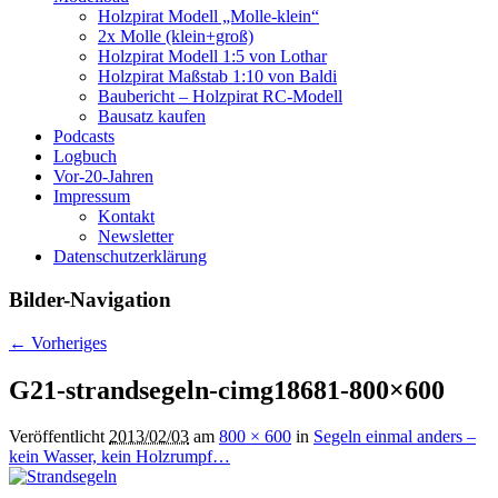
Holzpirat Modell „Molle-klein“
2x Molle (klein+groß)
Holzpirat Modell 1:5 von Lothar
Holzpirat Maßstab 1:10 von Baldi
Baubericht – Holzpirat RC-Modell
Bausatz kaufen
Podcasts
Logbuch
Vor-20-Jahren
Impressum
Kontakt
Newsletter
Datenschutzerklärung
Bilder-Navigation
← Vorheriges
G21-strandsegeln-cimg18681-800×600
Veröffentlicht
2013/02/03
am
800 × 600
in
Segeln einmal anders –
kein Wasser, kein Holzrumpf…