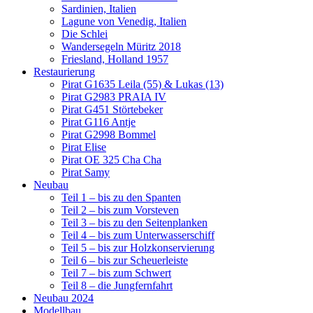
Sardinien, Italien
Lagune von Venedig, Italien
Die Schlei
Wandersegeln Müritz 2018
Friesland, Holland 1957
Restaurierung
Pirat G1635 Leila (55) & Lukas (13)
Pirat G2983 PRAIA IV
Pirat G451 Störtebeker
Pirat G116 Antje
Pirat G2998 Bommel
Pirat Elise
Pirat OE 325 Cha Cha
Pirat Samy
Neubau
Teil 1 – bis zu den Spanten
Teil 2 – bis zum Vorsteven
Teil 3 – bis zu den Seitenplanken
Teil 4 – bis zum Unterwasserschiff
Teil 5 – bis zur Holzkonservierung
Teil 6 – bis zur Scheuerleiste
Teil 7 – bis zum Schwert
Teil 8 – die Jungfernfahrt
Neubau 2024
Modellbau