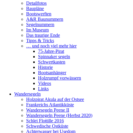
Detailfotos
Baupläne
Bootswerften
A&R Baunummern
Segelnummern
Im Museum
Das traurige Ende
Tipps & Tricks
… und noch viel mehr hier
75-Jahre-Pirat
Spinnaker segeln
Schwertkasten
Historie
Bootsanhänger
Holzrumpf vorwässern
Videos
Links
Wandersegeln
Holzpirat Akula auf der Ostsee
Frankreichs Atlantikküste
Wandersegeln Peene II
Wandersegeln Peene (Herbst 2020)
Schlei Flottille 2016
Schwedische Ostküste
Achterwasser bei Usedom