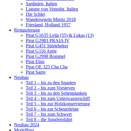
Sardinien, Italien
Lagune von Venedig, Italien
Die Schlei
Wandersegeln Müritz 2018
Friesland, Holland 1957
Restaurierung
Pirat G1635 Leila (55) & Lukas (13)
Pirat G2983 PRAIA IV
Pirat G451 Störtebeker
Pirat G116 Antje
Pirat G2998 Bommel
Pirat Elise
Pirat OE 325 Cha Cha
Pirat Samy
Neubau
Teil 1 – bis zu den Spanten
Teil 2 – bis zum Vorsteven
Teil 3 – bis zu den Seitenplanken
Teil 4 – bis zum Unterwasserschiff
Teil 5 – bis zur Holzkonservierung
Teil 6 – bis zur Scheuerleiste
Teil 7 – bis zum Schwert
Teil 8 – die Jungfernfahrt
Neubau 2024
Modellbau