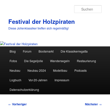
Such
Festival der Holzpiraten
Diese Jollenklassiker treffen sich regelmäßig!
Hauptmenü
Blog
Forum
Bootsmarkt
Die Klassikerregatta
Zum
Fotos
Die Segeljolle
Wandersegeln
Restaurierung
primären
Neubau
Neubau 2024
Modellbau
Podcasts
Inhalt
Logbuch
Vor-20-Jahren
Impressum
springen
Datenschutzerklärung
Beitragsnavigation
←
Vorheriger
Nächster
→