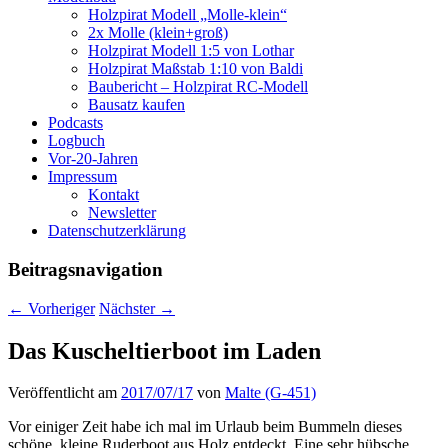
Holzpirat Modell „Molle-klein“
2x Molle (klein+groß)
Holzpirat Modell 1:5 von Lothar
Holzpirat Maßstab 1:10 von Baldi
Baubericht – Holzpirat RC-Modell
Bausatz kaufen
Podcasts
Logbuch
Vor-20-Jahren
Impressum
Kontakt
Newsletter
Datenschutzerklärung
Beitragsnavigation
←
Vorheriger
Nächster
→
Das Kuscheltierboot im Laden
Veröffentlicht am
2017/07/17
von
Malte (G-451)
Vor einiger Zeit habe ich mal im Urlaub beim Bummeln dieses
schöne, kleine Ruderboot aus Holz entdeckt. Eine sehr hübsche