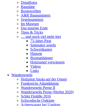
Detailfotos
Baupläne
Bootswerften
A&R Baunummern
Segelnummern
Im Museum
Das traurige Ende
Tipps & Tricks
… und noch viel mehr hier
75-Jahre-Pirat
Spinnaker segeln
Schwertkasten
Historie
Bootsanhänger
Holzrumpf vorwässern
Videos
Links
Wandersegeln
Holzpirat Akula auf der Ostsee
Frankreichs Atlantikküste
Wandersegeln Peene II
Wandersegeln Peene (Herbst 2020)
Schlei Flottille 2016
Schwedische Ostküste
Achterwasser bei Usedom