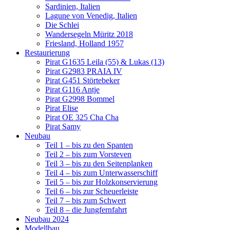
Sardinien, Italien
Lagune von Venedig, Italien
Die Schlei
Wandersegeln Müritz 2018
Friesland, Holland 1957
Restaurierung
Pirat G1635 Leila (55) & Lukas (13)
Pirat G2983 PRAIA IV
Pirat G451 Störtebeker
Pirat G116 Antje
Pirat G2998 Bommel
Pirat Elise
Pirat OE 325 Cha Cha
Pirat Samy
Neubau
Teil 1 – bis zu den Spanten
Teil 2 – bis zum Vorsteven
Teil 3 – bis zu den Seitenplanken
Teil 4 – bis zum Unterwasserschiff
Teil 5 – bis zur Holzkonservierung
Teil 6 – bis zur Scheuerleiste
Teil 7 – bis zum Schwert
Teil 8 – die Jungfernfahrt
Neubau 2024
Modellbau