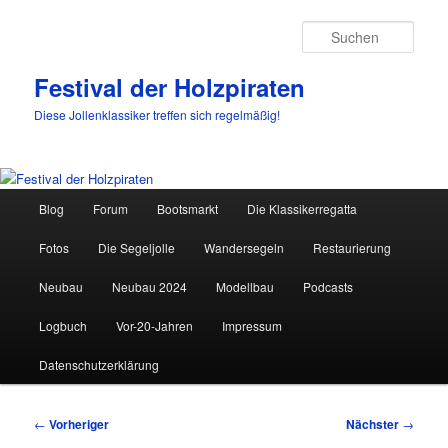
Such
Festival der Holzpiraten
Diese Jollenklassiker treffen sich regelmäßig!
Hauptmenü
Blog
Forum
Bootsmarkt
Die Klassikerregatta
Zum
Fotos
Die Segeljolle
Wandersegeln
Restaurierung
primären
Neubau
Neubau 2024
Modellbau
Podcasts
Inhalt
Logbuch
Vor-20-Jahren
Impressum
springen
Datenschutzerklärung
Beitragsnavigation
←
Vorheriger
Nächster
→