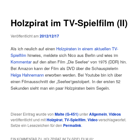
Holzpirat im TV-Spielfilm (II)
Veröffentlicht am
2012/12/17
Als ich neulich auf einen
Holzpiraten in einem aktuellen TV-
Spielfilm
hinwies, meldete sich Nico aus Berlin und wies im
Kommentar
auf den alten Film „Die Seefee“ von 1975 (DDR) hin.
Bei Amazon kann der Film als DVD über die Schauspielerin
Helga Hahnemann
erworben werden. Bei Youtube bin ich über
einen Filmausschnitt der „Seefee“gestolpert. In der ersten 52
Sekunden sieht man ein paar Holzpiraten beim Segeln.
Dieser Eintrag wurde von
Malte (G-451)
unter
Allgemein
,
Videos
veröffentlicht und mit
Holzpirat
,
TV-Spielfilm
,
Video
verschlagwortet.
Setze ein Lesezeichen für den
Permalink
.
EIN KOMMENTAR ZU „
HOLZPIRAT IM TV-SPIELFILM (II)
“