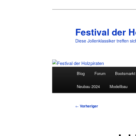
Festival der H
Diese Jollenklassiker treffen si
Hauptmenü
Blog
Forum
Bootsmarkt
Zum
Neubau 2024
Modellbau
primären
Inhalt
Beitragsnavigation
←
Vorheriger
springen