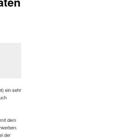
aten
ht
) ein sehr
uch
 mit dem
rwerben.
i der