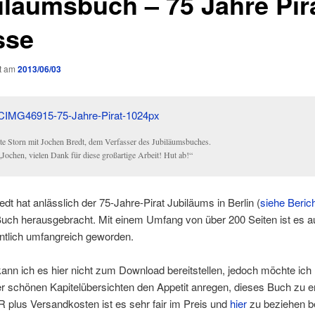
iläumsbuch – 75 Jahre Pir
sse
ht am
2013/06/03
te Storn mit Jochen Bredt, dem Verfasser des Jubiläumsbuches.
„Jochen, vielen Dank für diese großartige Arbeit! Hut ab!“
dt hat anlässlich der 75-Jahre-Pirat Jubiläums in Berlin (
siehe Beric
uch herausgebracht. Mit einem Umfang von über 200 Seiten ist es a
ntlich umfangreich geworden.
kann ich es hier nicht zum Download bereitstellen, jedoch möchte ich
r schönen Kapitelübersichten den Appetit anregen, dieses Buch zu e
 plus Versandkosten ist es sehr fair im Preis und
hier
zu beziehen be