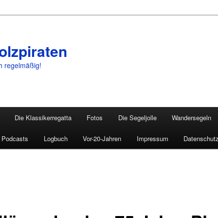
olzpiraten
ch regelmäßig!
Die Klassikerregatta
Fotos
Die Segeljolle
Wandersegeln
Podcasts
Logbuch
Vor-20-Jahren
Impressum
Datenschutz