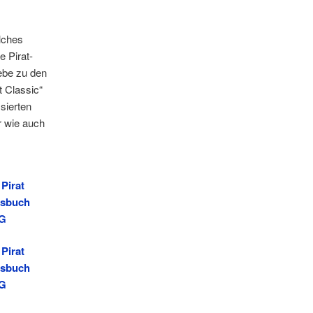
lches
e Pirat-
iebe zu den
t Classic“
sierten
r wie auch