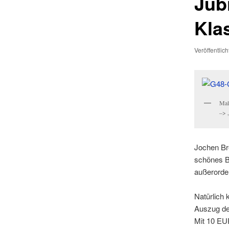
Jub
Kla
Veröffentlic
Mal
–> 
Jochen Bre
schönes B
außerorde
Natürlich 
Auszug de
Mit 10 EUR