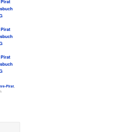
hre-Pirat
,
n