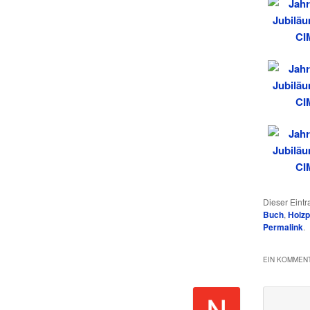
Dieser Eint
Buch
,
Holzp
Permalink
.
EIN KOMMENT