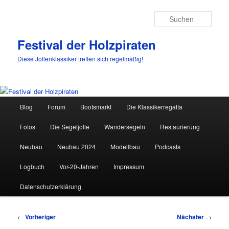
Such
Festival der Holzpiraten
Diese Jollenklassiker treffen sich regelmäßig!
Hauptmenü
Blog
Forum
Bootsmarkt
Die Klassikerregatta
Zum
Fotos
Die Segeljolle
Wandersegeln
Restaurierung
primären
Neubau
Neubau 2024
Modellbau
Podcasts
Inhalt
Logbuch
Vor-20-Jahren
Impressum
springen
Datenschutzerklärung
Beitragsnavigation
←
Vorheriger
Nächster
→