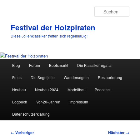
Such
Festival der Holzpiraten
Diese Jollenklassiker treffen sich regelmäßig!
Hauptmenü
Blog
Forum
Bootsmarkt
Die Klassikerregatta
Zum
Fotos
Die Segeljolle
Wandersegeln
Restaurierung
primären
Neubau
Neubau 2024
Modellbau
Podcasts
Inhalt
Logbuch
Vor-20-Jahren
Impressum
springen
Datenschutzerklärung
Beitragsnavigation
←
Vorheriger
Nächster
→