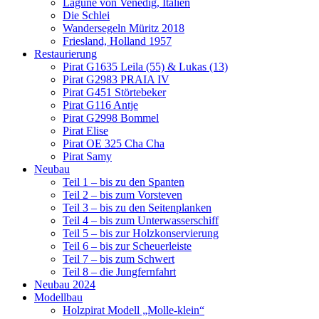
Lagune von Venedig, Italien
Die Schlei
Wandersegeln Müritz 2018
Friesland, Holland 1957
Restaurierung
Pirat G1635 Leila (55) & Lukas (13)
Pirat G2983 PRAIA IV
Pirat G451 Störtebeker
Pirat G116 Antje
Pirat G2998 Bommel
Pirat Elise
Pirat OE 325 Cha Cha
Pirat Samy
Neubau
Teil 1 – bis zu den Spanten
Teil 2 – bis zum Vorsteven
Teil 3 – bis zu den Seitenplanken
Teil 4 – bis zum Unterwasserschiff
Teil 5 – bis zur Holzkonservierung
Teil 6 – bis zur Scheuerleiste
Teil 7 – bis zum Schwert
Teil 8 – die Jungfernfahrt
Neubau 2024
Modellbau
Holzpirat Modell „Molle-klein“