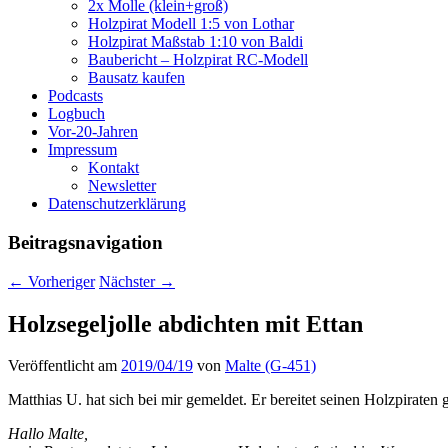
2x Molle (klein+groß)
Holzpirat Modell 1:5 von Lothar
Holzpirat Maßstab 1:10 von Baldi
Baubericht – Holzpirat RC-Modell
Bausatz kaufen
Podcasts
Logbuch
Vor-20-Jahren
Impressum
Kontakt
Newsletter
Datenschutzerklärung
Beitragsnavigation
←
Vorheriger
Nächster
→
Holzsegeljolle abdichten mit Ettan
Veröffentlicht am
2019/04/19
von
Malte (G-451)
Matthias U. hat sich bei mir gemeldet. Er bereitet seinen Holzpiraten 
Hallo Malte,