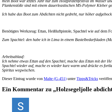
mein Boot war letztes Jahr nur zum Holzpiratenfestival im Wasser un
Plankenstöße sind mit einem dauerleastischen MS-Polymer Kleber gedi
Ich habe das Boot zum Abdichten nicht gedreht, nur höher aufgebockt
Benötigtes Werkzeug: Ettan, Heißluftpistole, Spachtel wie auf dem Fot
Zum Spachtel: den habe ich in Lima in einem Bastelbedarfsladen (Male
Arbeitsablauf:
Ich nehme etwas Ettan auf den Spachtel, mache das Ettan mit der Hei
Spachtel wieder auf, mache es wieder kurz warm und drücke es fortlau
Spiritus wegwischen.
Dieser Eintrag wurde von
Malte (G-451)
unter
Tipps&Tricks
veröffen
Ein Kommentar zu „
Holzsegeljolle abdich