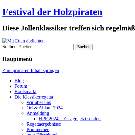
Festival der Holzpiraten
Diese Jollenklassiker treffen sich regelmäß
Suchen
Hauptmenü
Zum primären Inhalt springen
Blog
Forum
Bootsmarkt
Die Klassikerregatta
Wir über uns
Ort & Ablauf 2024
Anmeldung
HPF 2024 – Zusage jetzt senden
Regattaergebnisse
Printmedien
boot Düsseldorf