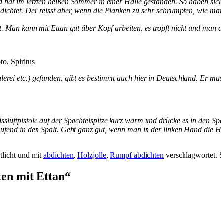
d hat im letzten heißen Sommer in einer Halle gestanden. So haben si
chtet. Der reisst aber, wenn die Planken zu sehr schrumpfen, wie man
. Man kann mit Ettan gut über Kopf arbeiten, es tropft nicht und man a
o, Spiritus
rei etc.) gefunden, gibt es bestimmt auch hier in Deutschland. Er mus
ssluftpistole auf der Spachtelspitze kurz warm und drücke es in den S
fend in den Spalt. Geht ganz gut, wenn man in der linken Hand die Heiß
tlicht und mit
abdichten
,
Holzjolle
,
Rumpf abdichten
verschlagwortet. 
ten mit Ettan
“