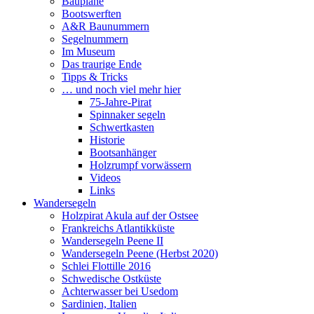
Baupläne
Bootswerften
A&R Baunummern
Segelnummern
Im Museum
Das traurige Ende
Tipps & Tricks
… und noch viel mehr hier
75-Jahre-Pirat
Spinnaker segeln
Schwertkasten
Historie
Bootsanhänger
Holzrumpf vorwässern
Videos
Links
Wandersegeln
Holzpirat Akula auf der Ostsee
Frankreichs Atlantikküste
Wandersegeln Peene II
Wandersegeln Peene (Herbst 2020)
Schlei Flottille 2016
Schwedische Ostküste
Achterwasser bei Usedom
Sardinien, Italien