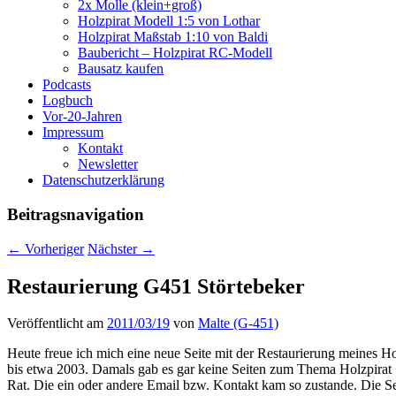
2x Molle (klein+groß)
Holzpirat Modell 1:5 von Lothar
Holzpirat Maßstab 1:10 von Baldi
Baubericht – Holzpirat RC-Modell
Bausatz kaufen
Podcasts
Logbuch
Vor-20-Jahren
Impressum
Kontakt
Newsletter
Datenschutzerklärung
Beitragsnavigation
←
Vorheriger
Nächster
→
Restaurierung G451 Störtebeker
Veröffentlicht am
2011/03/19
von
Malte (G-451)
Heute freue ich mich eine neue Seite mit der Restaurierung meines H
bis etwa 2003. Damals gab es gar keine Seiten zum Thema Holzpirat 
Rat. Die ein oder andere Email bzw. Kontakt kam so zustande. Die Se