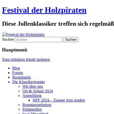
Festival der Holzpiraten
Diese Jollenklassiker treffen sich regelmäß
Suchen
Hauptmenü
Zum primären Inhalt springen
Blog
Forum
Bootsmarkt
Die Klassikerregatta
Wir über uns
Ort & Ablauf 2024
Anmeldung
HPF 2024 – Zusage jetzt senden
Regattaergebnisse
Printmedien
boot Düsseldorf