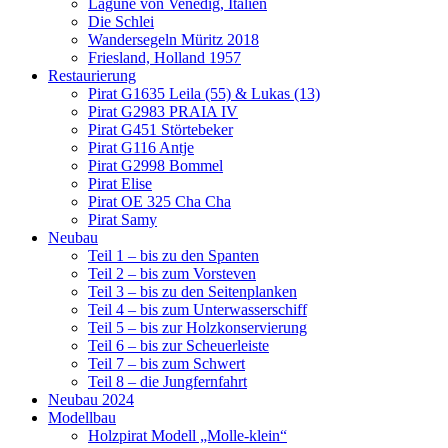
Lagune von Venedig, Italien
Die Schlei
Wandersegeln Müritz 2018
Friesland, Holland 1957
Restaurierung
Pirat G1635 Leila (55) & Lukas (13)
Pirat G2983 PRAIA IV
Pirat G451 Störtebeker
Pirat G116 Antje
Pirat G2998 Bommel
Pirat Elise
Pirat OE 325 Cha Cha
Pirat Samy
Neubau
Teil 1 – bis zu den Spanten
Teil 2 – bis zum Vorsteven
Teil 3 – bis zu den Seitenplanken
Teil 4 – bis zum Unterwasserschiff
Teil 5 – bis zur Holzkonservierung
Teil 6 – bis zur Scheuerleiste
Teil 7 – bis zum Schwert
Teil 8 – die Jungfernfahrt
Neubau 2024
Modellbau
Holzpirat Modell „Molle-klein“