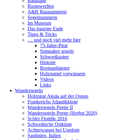
Baupläne
Bootswerften
A&R Baunummern
Segelnummern
Im Museum
Das traurige Ende
Tipps & Tricks
… und noch viel mehr hier
75-Jahre-Pirat
Spinnaker segeln
Schwertkasten
Historie
Bootsanhänger
Holzrumpf vorwässern
Videos
Links
Wandersegeln
Holzpirat Akula auf der Ostsee
Frankreichs Atlantikküste
Wandersegeln Peene II
Wandersegeln Peene (Herbst 2020)
Schlei Flottille 2016
Schwedische Ostküste
Achterwasser bei Usedom
Sardinien, Italien