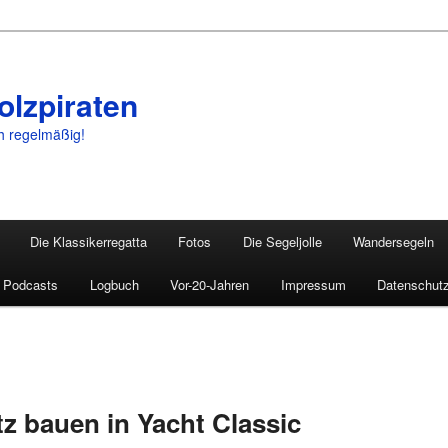
olzpiraten
ch regelmäßig!
Die Klassikerregatta
Fotos
Die Segeljolle
Wandersegeln
Podcasts
Logbuch
Vor-20-Jahren
Impressum
Datenschutz
tz bauen in Yacht Classic