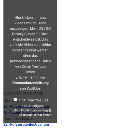
@
its
finest!“
von
Hier klicken, um das
YouTube
Videos von YouTube
anzeigen
anzuzeigen. Mein DSVGO
Privacy Schutz für Dich,
entscheide selbst. Das
verlinkte Video kann leider
nicht angezeigt werden
ohne das
personenbezogene Daten
von Dir an YouTube
fließen.
Erfahre mehr in der
Datenschutzerklärung
von YouTube
.
NEUESTE KOMMENTARE
Inhalt von YouTube
Urte Rätsch
zu
immer anzeigen
22.iHolzpiratenfestival am
„Hard Fights! Landsailing @
10.-12.Juli 2026 in Lychen
its finest!“ direkt öffnen
Harm Kirschner
zu
22.iHolzpiratenfestival am