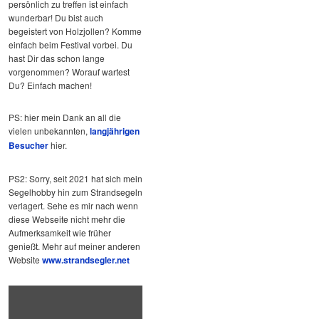
persönlich zu treffen ist einfach
wunderbar! Du bist auch
begeistert von Holzjollen? Komme
einfach beim Festival vorbei. Du
hast Dir das schon lange
vorgenommen? Worauf wartest
Du? Einfach machen!
PS: hier mein Dank an all die
vielen unbekannten,
langjährigen
Besucher
hier.
PS2: Sorry, seit 2021 hat sich mein
Segelhobby hin zum Strandsegeln
verlagert. Sehe es mir nach wenn
diese Webseite nicht mehr die
Aufmerksamkeit wie früher
genießt. Mehr auf meiner anderen
Website
www.strandsegler.net
„Hard
Fights!
Landsailing