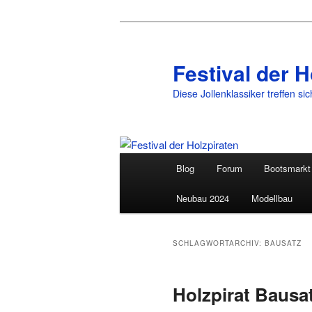
Festival der H
Diese Jollenklassiker treffen si
Hauptmenü
Blog
Forum
Bootsmarkt
Zum
Zum
Neubau 2024
Modellbau
primären
sekundären
Inhalt
Inhalt
SCHLAGWORTARCHIV:
BAUSATZ
springen
springen
Holzpirat Bausa