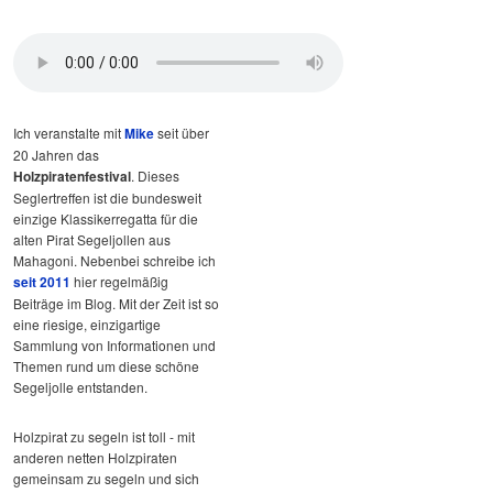
Ich veranstalte mit
Mike
seit über
20 Jahren das
Holzpiratenfestival
. Dieses
Seglertreffen ist die bundesweit
einzige Klassikerregatta für die
alten Pirat Segeljollen aus
Mahagoni. Nebenbei schreibe ich
seit 2011
hier regelmäßig
Beiträge im Blog. Mit der Zeit ist so
eine riesige, einzigartige
Sammlung von Informationen und
Themen rund um diese schöne
Segeljolle entstanden.
Holzpirat zu segeln ist toll - mit
anderen netten Holzpiraten
gemeinsam zu segeln und sich