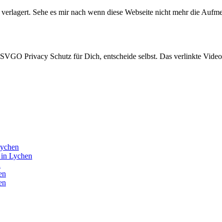
 verlagert. Sehe es mir nach wenn diese Webseite nicht mehr die Aufm
GO Privacy Schutz für Dich, entscheide selbst. Das verlinkte Video 
Lychen
6 in Lychen
n
en
en