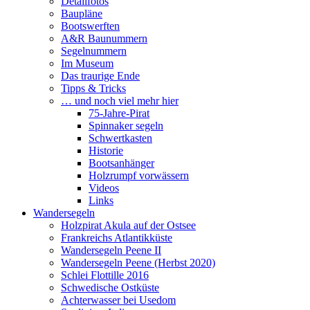
Detailfotos
Baupläne
Bootswerften
A&R Baunummern
Segelnummern
Im Museum
Das traurige Ende
Tipps & Tricks
… und noch viel mehr hier
75-Jahre-Pirat
Spinnaker segeln
Schwertkasten
Historie
Bootsanhänger
Holzrumpf vorwässern
Videos
Links
Wandersegeln
Holzpirat Akula auf der Ostsee
Frankreichs Atlantikküste
Wandersegeln Peene II
Wandersegeln Peene (Herbst 2020)
Schlei Flottille 2016
Schwedische Ostküste
Achterwasser bei Usedom