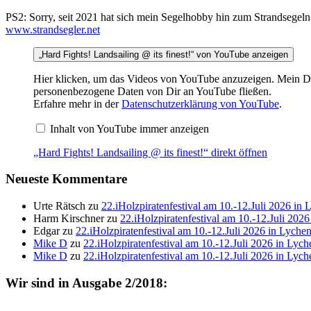
PS2: Sorry, seit 2021 hat sich mein Segelhobby hin zum Strandsegeln
www.strandsegler.net
„Hard Fights! Landsailing @ its finest!“ von YouTube anzeigen
Hier klicken, um das Videos von YouTube anzuzeigen. Mein DSV
personenbezogene Daten von Dir an YouTube fließen.
Erfahre mehr in der
Datenschutzerklärung von YouTube
.
Inhalt von YouTube immer anzeigen
„Hard Fights! Landsailing @ its finest!“ direkt öffnen
Neueste Kommentare
Urte Rätsch
zu
22.iHolzpiratenfestival am 10.-12.Juli 2026 in 
Harm Kirschner
zu
22.iHolzpiratenfestival am 10.-12.Juli 202
Edgar
zu
22.iHolzpiratenfestival am 10.-12.Juli 2026 in Lyche
Mike D
zu
22.iHolzpiratenfestival am 10.-12.Juli 2026 in Lych
Mike D
zu
22.iHolzpiratenfestival am 10.-12.Juli 2026 in Lych
Wir sind in Ausgabe 2/2018: