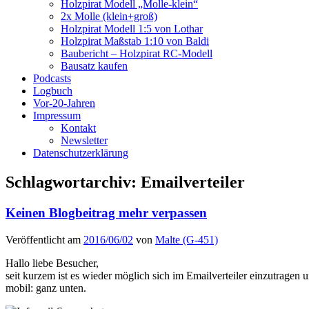
Holzpirat Modell „Molle-klein“
2x Molle (klein+groß)
Holzpirat Modell 1:5 von Lothar
Holzpirat Maßstab 1:10 von Baldi
Baubericht – Holzpirat RC-Modell
Bausatz kaufen
Podcasts
Logbuch
Vor-20-Jahren
Impressum
Kontakt
Newsletter
Datenschutzerklärung
Schlagwortarchiv:
Emailverteiler
Keinen Blogbeitrag mehr verpassen
Veröffentlicht am
2016/06/02
von
Malte (G-451)
Hallo liebe Besucher,
seit kurzem ist es wieder möglich sich im Emailverteiler einzutragen 
mobil: ganz unten.