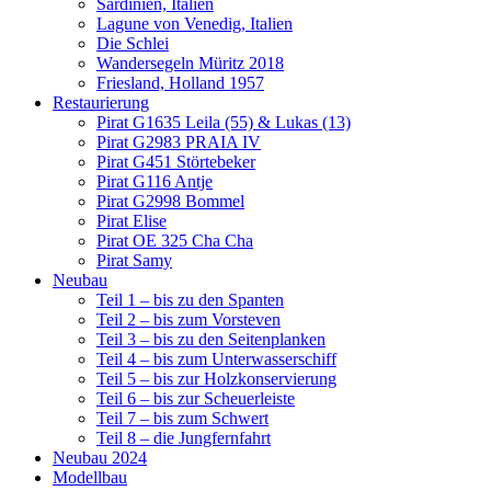
Sardinien, Italien
Lagune von Venedig, Italien
Die Schlei
Wandersegeln Müritz 2018
Friesland, Holland 1957
Restaurierung
Pirat G1635 Leila (55) & Lukas (13)
Pirat G2983 PRAIA IV
Pirat G451 Störtebeker
Pirat G116 Antje
Pirat G2998 Bommel
Pirat Elise
Pirat OE 325 Cha Cha
Pirat Samy
Neubau
Teil 1 – bis zu den Spanten
Teil 2 – bis zum Vorsteven
Teil 3 – bis zu den Seitenplanken
Teil 4 – bis zum Unterwasserschiff
Teil 5 – bis zur Holzkonservierung
Teil 6 – bis zur Scheuerleiste
Teil 7 – bis zum Schwert
Teil 8 – die Jungfernfahrt
Neubau 2024
Modellbau