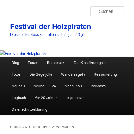
Such
Festival der Holzpiraten
Diese Jollenklassiker treffen sich regelmäßig!
Hauptmenü
Blog
Forum
Bootsmarkt
Die Klassikerregatta
Zum
Zum
Fotos
Die Segeljolle
Wandersegeln
Restaurierung
primären
sekundären
Neubau
Neubau 2024
Modellbau
Podcasts
Inhalt
Inhalt
Logbuch
Vor-20-Jahren
Impressum
springen
springen
Datenschutzerklärung
SCHLAGWORTARCHIV:
BAUNUMMERN