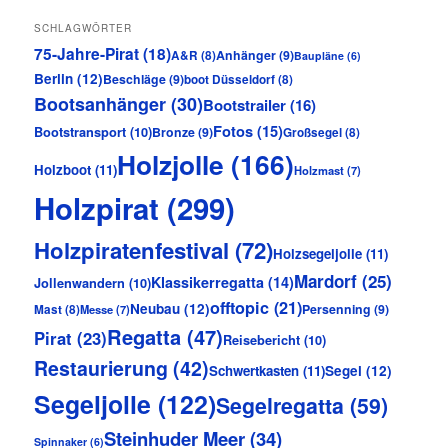
SCHLAGWÖRTER
75-Jahre-Pirat
(18)
Anhänger
(9)
A&R
(8)
Baupläne
(6)
Berlin
(12)
Beschläge
(9)
boot Düsseldorf
(8)
Bootsanhänger
(30)
Bootstrailer
(16)
Fotos
(15)
Bootstransport
(10)
Bronze
(9)
Großsegel
(8)
Holzjolle
(166)
Holzboot
(11)
Holzmast
(7)
Holzpirat
(299)
Holzpiratenfestival
(72)
Holzsegeljolle
(11)
Mardorf
(25)
Klassikerregatta
(14)
Jollenwandern
(10)
offtopic
(21)
Neubau
(12)
Persenning
(9)
Mast
(8)
Messe
(7)
Regatta
(47)
Pirat
(23)
Reisebericht
(10)
Restaurierung
(42)
Schwertkasten
(11)
Segel
(12)
Segeljolle
(122)
Segelregatta
(59)
Steinhuder Meer
(34)
Spinnaker
(6)