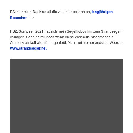
PS: hier mein Dank an all die vielen unbekannten,
langjährigen
Besucher
hier.
PS2: Sorry, seit 2021 hat sich mein Segelhobby hin zum Strandsegeln
verlagert. Sehe es mir nach wenn diese Webseite nicht mehr die
Aufmerksamkeit wie früher genießt. Mehr auf meiner anderen Website
www.strandsegler.net
„Hard
Fights!
Landsailing
@
its
finest!“
von
YouTube
anzeigen