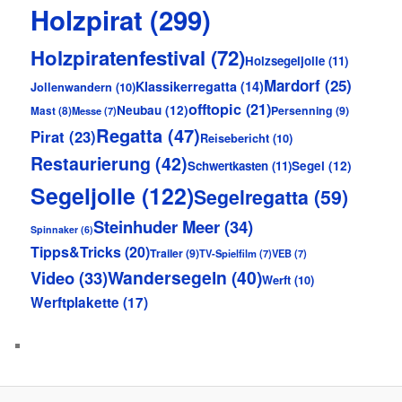
Holzpirat
(299)
Holzpiratenfestival
(72)
Holzsegeljolle
(11)
Mardorf
(25)
Klassikerregatta
(14)
Jollenwandern
(10)
offtopic
(21)
Neubau
(12)
Persenning
(9)
Mast
(8)
Messe
(7)
Regatta
(47)
Pirat
(23)
Reisebericht
(10)
Restaurierung
(42)
Schwertkasten
(11)
Segel
(12)
Segeljolle
(122)
Segelregatta
(59)
Steinhuder Meer
(34)
Spinnaker
(6)
Tipps&Tricks
(20)
Trailer
(9)
TV-Spielfilm
(7)
VEB
(7)
Wandersegeln
(40)
Video
(33)
Werft
(10)
Werftplakette
(17)