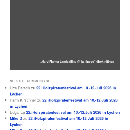
„Hard Fights! Landsailing @ its finest!“ direkt öffnen
NEUESTE KOMMENTARE
Urte Rätsch
zu
22.iHolzpiratenfestival am 10.-12.Juli 2026 in
Lychen
Harm Kirschner
zu
22.iHolzpiratenfestival am 10.-12.Juli 2026
in Lychen
Edgar
zu
22.iHolzpiratenfestival am 10.-12.Juli 2026 in Lychen
Mike D
zu
22.iHolzpiratenfestival am 10.-12.Juli 2026 in
Lychen