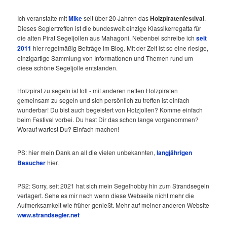
Ich veranstalte mit
Mike
seit über 20 Jahren das
Holzpiratenfestival
.
Dieses Seglertreffen ist die bundesweit einzige Klassikerregatta für
die alten Pirat Segeljollen aus Mahagoni. Nebenbei schreibe ich
seit
2011
hier regelmäßig Beiträge im Blog. Mit der Zeit ist so eine riesige,
einzigartige Sammlung von Informationen und Themen rund um
diese schöne Segeljolle entstanden.
Holzpirat zu segeln ist toll - mit anderen netten Holzpiraten
gemeinsam zu segeln und sich persönlich zu treffen ist einfach
wunderbar! Du bist auch begeistert von Holzjollen? Komme einfach
beim Festival vorbei. Du hast Dir das schon lange vorgenommen?
Worauf wartest Du? Einfach machen!
PS: hier mein Dank an all die vielen unbekannten,
langjährigen
Besucher
hier.
PS2: Sorry, seit 2021 hat sich mein Segelhobby hin zum Strandsegeln
verlagert. Sehe es mir nach wenn diese Webseite nicht mehr die
Aufmerksamkeit wie früher genießt. Mehr auf meiner anderen Website
www.strandsegler.net