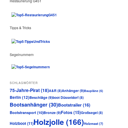
Restaurierung G451
Tipps & Tricks
Segelnummern
SCHLAGWÖRTER
75-Jahre-Pirat
(18)
Anhänger
(9)
A&R
(8)
Baupläne
(6)
Berlin
(12)
Beschläge
(9)
boot Düsseldorf
(8)
Bootsanhänger
(30)
Bootstrailer
(16)
Fotos
(15)
Bootstransport
(10)
Bronze
(9)
Großsegel
(8)
Holzjolle
(166)
Holzboot
(11)
Holzmast
(7)