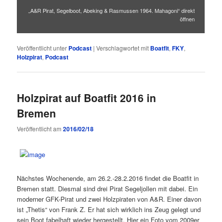
„A&R Pirat, Segelboot, Abeking & Rasmussen 1964. Mahagoni“ direkt
öffnen
Veröffentlicht unter
Podcast
|
Verschlagwortet mit
Boatfit
,
FKY
,
Holzpirat
,
Podcast
Holzpirat auf Boatfit 2016 in
Bremen
Veröffentlicht am
2016/02/18
Nächstes Wochenende, am 26.2.-28.2.2016 findet die Boatfit in
Bremen statt. Diesmal sind drei Pirat Segeljollen mit dabei. Ein
moderner GFK-Pirat und zwei Holzpiraten von A&R. Einer davon
ist „Thetis“ von Frank Z. Er hat sich wirklich ins Zeug gelegt und
sein Boot fabelhaft wieder hergestellt. Hier ein Foto vom 2009er