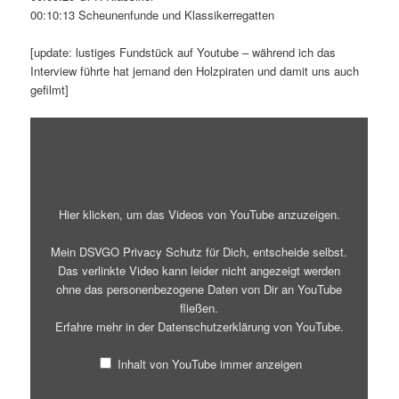
00:10:13 Scheunenfunde und Klassikerregatten
[update: lustiges Fundstück auf Youtube – während ich das
Interview führte hat jemand den Holzpiraten und damit uns auch
gefilmt]
„A&R
Pirat,
Segelboot,
Abeking
&
Rasmussen
1964.
Hier klicken, um das Videos von YouTube anzuzeigen.
Mahagoni“
von
YouTube
Mein DSVGO Privacy Schutz für Dich, entscheide selbst.
anzeigen
Das verlinkte Video kann leider nicht angezeigt werden
ohne das personenbezogene Daten von Dir an YouTube
fließen.
Erfahre mehr in der
Datenschutzerklärung von YouTube
.
Inhalt von YouTube immer anzeigen