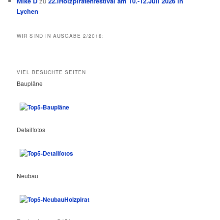
Mike D
zu
22.iHolzpiratenfestival am 10.-12.Juli 2026 in
Lychen
WIR SIND IN AUSGABE 2/2018:
VIEL BESUCHTE SEITEN
Baupläne
Detailfotos
Neubau