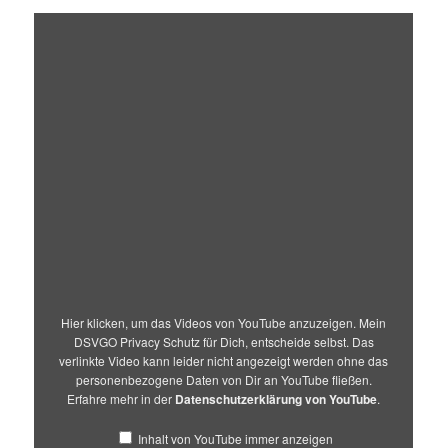
„Hard
Fights!
Landsailing
@
its
finest!“
von
YouTube
anzeigen
Hier klicken, um das Videos von YouTube anzuzeigen. Mein
DSVGO Privacy Schutz für Dich, entscheide selbst. Das
verlinkte Video kann leider nicht angezeigt werden ohne das
personenbezogene Daten von Dir an YouTube fließen.
Erfahre mehr in der
Datenschutzerklärung von YouTube
.
Inhalt von YouTube immer anzeigen