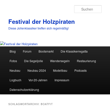
Such
Festival der Holzpiraten
Diese Jollenklassiker treffen sich regelmäßig!
Hauptmenü
Blog
Forum
Bootsmarkt
Die Klassikerregatta
Zum
Zum
Fotos
Die Segeljolle
Wandersegeln
Restaurierung
primären
sekundären
Neubau
Neubau 2024
Modellbau
Podcasts
Inhalt
Inhalt
Logbuch
Vor-20-Jahren
Impressum
springen
springen
Datenschutzerklärung
SCHLAGWORTARCHIV:
BOATFIT