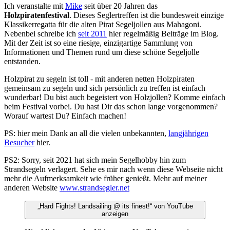
Ich veranstalte mit
Mike
seit über 20 Jahren das
Holzpiratenfestival
. Dieses Seglertreffen ist die bundesweit einzige
Klassikerregatta für die alten Pirat Segeljollen aus Mahagoni.
Nebenbei schreibe ich
seit 2011
hier regelmäßig Beiträge im Blog.
Mit der Zeit ist so eine riesige, einzigartige Sammlung von
Informationen und Themen rund um diese schöne Segeljolle
entstanden.
Holzpirat zu segeln ist toll - mit anderen netten Holzpiraten
gemeinsam zu segeln und sich persönlich zu treffen ist einfach
wunderbar! Du bist auch begeistert von Holzjollen? Komme einfach
beim Festival vorbei. Du hast Dir das schon lange vorgenommen?
Worauf wartest Du? Einfach machen!
PS: hier mein Dank an all die vielen unbekannten,
langjährigen
Besucher
hier.
PS2: Sorry, seit 2021 hat sich mein Segelhobby hin zum
Strandsegeln verlagert. Sehe es mir nach wenn diese Webseite nicht
mehr die Aufmerksamkeit wie früher genießt. Mehr auf meiner
anderen Website
www.strandsegler.net
„Hard Fights! Landsailing @ its finest!“ von YouTube
anzeigen