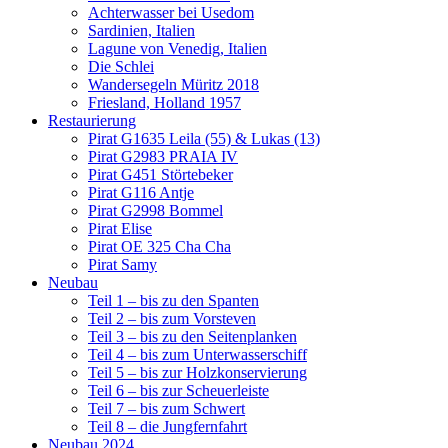
Achterwasser bei Usedom
Sardinien, Italien
Lagune von Venedig, Italien
Die Schlei
Wandersegeln Müritz 2018
Friesland, Holland 1957
Restaurierung
Pirat G1635 Leila (55) & Lukas (13)
Pirat G2983 PRAIA IV
Pirat G451 Störtebeker
Pirat G116 Antje
Pirat G2998 Bommel
Pirat Elise
Pirat OE 325 Cha Cha
Pirat Samy
Neubau
Teil 1 – bis zu den Spanten
Teil 2 – bis zum Vorsteven
Teil 3 – bis zu den Seitenplanken
Teil 4 – bis zum Unterwasserschiff
Teil 5 – bis zur Holzkonservierung
Teil 6 – bis zur Scheuerleiste
Teil 7 – bis zum Schwert
Teil 8 – die Jungfernfahrt
Neubau 2024