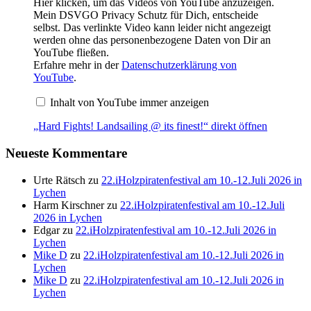
Hier klicken, um das Videos von YouTube anzuzeigen.
Mein DSVGO Privacy Schutz für Dich, entscheide
selbst. Das verlinkte Video kann leider nicht angezeigt
werden ohne das personenbezogene Daten von Dir an
YouTube fließen.
Erfahre mehr in der
Datenschutzerklärung von
YouTube
.
Inhalt von YouTube immer anzeigen
„Hard Fights! Landsailing @ its finest!“ direkt öffnen
Neueste Kommentare
Urte Rätsch
zu
22.iHolzpiratenfestival am 10.-12.Juli 2026 in
Lychen
Harm Kirschner
zu
22.iHolzpiratenfestival am 10.-12.Juli
2026 in Lychen
Edgar
zu
22.iHolzpiratenfestival am 10.-12.Juli 2026 in
Lychen
Mike D
zu
22.iHolzpiratenfestival am 10.-12.Juli 2026 in
Lychen
Mike D
zu
22.iHolzpiratenfestival am 10.-12.Juli 2026 in
Lychen