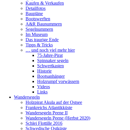
Kaufen & Verkaufen
Detailfotos
Baupläne
Bootswerften
A&R Baunummern
Segelnummern
Im Museum
Das traurige Ende
Tipps & Tricks
… und noch viel mehr hier
75-Jahre-Pirat
Spinnaker segeln
Schwertkasten
Historie
Bootsanhänger
Holzrumpf vorwässern
Videos
Links
Wandersegeln
Holzpirat Akula auf der Ostsee
Frankreichs Atlantikküste
Wandersegeln Peene II
Wandersegeln Peene (Herbst 2020)
Schlei Flottille 2016
Schwedische Ostküste