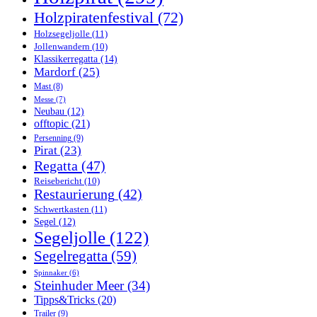
Holzpiratenfestival
(72)
Holzsegeljolle
(11)
Jollenwandern
(10)
Klassikerregatta
(14)
Mardorf
(25)
Mast
(8)
Messe
(7)
Neubau
(12)
offtopic
(21)
Persenning
(9)
Pirat
(23)
Regatta
(47)
Reisebericht
(10)
Restaurierung
(42)
Schwertkasten
(11)
Segel
(12)
Segeljolle
(122)
Segelregatta
(59)
Spinnaker
(6)
Steinhuder Meer
(34)
Tipps&Tricks
(20)
Trailer
(9)