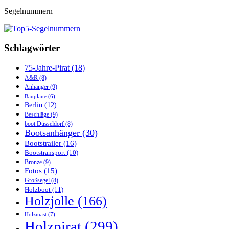
Segelnummern
Schlagwörter
75-Jahre-Pirat
(18)
A&R
(8)
Anhänger
(9)
Baupläne
(6)
Berlin
(12)
Beschläge
(9)
boot Düsseldorf
(8)
Bootsanhänger
(30)
Bootstrailer
(16)
Bootstransport
(10)
Bronze
(9)
Fotos
(15)
Großsegel
(8)
Holzboot
(11)
Holzjolle
(166)
Holzmast
(7)
Holzpirat
(299)