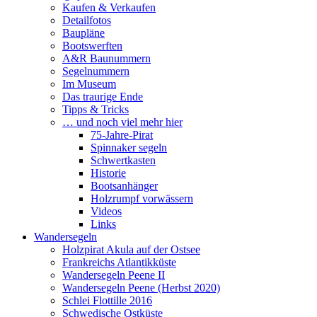
Kaufen & Verkaufen
Detailfotos
Baupläne
Bootswerften
A&R Baunummern
Segelnummern
Im Museum
Das traurige Ende
Tipps & Tricks
… und noch viel mehr hier
75-Jahre-Pirat
Spinnaker segeln
Schwertkasten
Historie
Bootsanhänger
Holzrumpf vorwässern
Videos
Links
Wandersegeln
Holzpirat Akula auf der Ostsee
Frankreichs Atlantikküste
Wandersegeln Peene II
Wandersegeln Peene (Herbst 2020)
Schlei Flottille 2016
Schwedische Ostküste