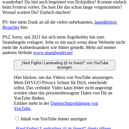
wunderbar! Du bist auch begeistert von Holzjollen? Komme einfach
beim Festival vorbei. Du hast Dir das schon lange vorgenommen?
Worauf wartest Du? Einfach machen!
PS: hier mein Dank an all die vielen unbekannten,
langjährigen
Besucher
hier.
PS2: Sorry, seit 2021 hat sich mein Segelhobby hin zum
Strandsegeln verlagert. Sehe es mir nach wenn diese Webseite nicht
mehr die Aufmerksamkeit wie früher genießt. Mehr auf meiner
anderen Website
www.strandsegler.net
„Hard Fights! Landsailing @ its finest!“ von YouTube
anzeigen
Hier klicken, um das Videos von YouTube anzuzeigen.
Mein DSVGO Privacy Schutz für Dich, entscheide
selbst. Das verlinkte Video kann leider nicht angezeigt
werden ohne das personenbezogene Daten von Dir an
YouTube fließen.
Erfahre mehr in der
Datenschutzerklärung von
YouTube
.
Inhalt von YouTube immer anzeigen
„Hard Fights! Landsailing @ its finest!“ direkt öffnen