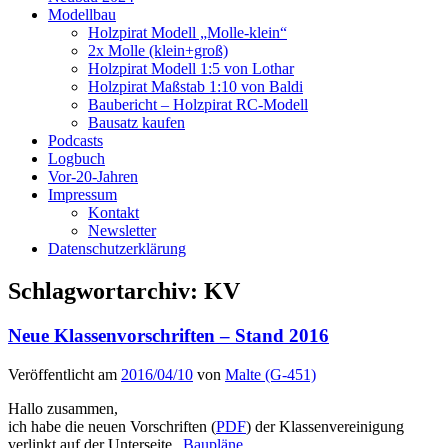
Modellbau
Holzpirat Modell „Molle-klein“
2x Molle (klein+groß)
Holzpirat Modell 1:5 von Lothar
Holzpirat Maßstab 1:10 von Baldi
Baubericht – Holzpirat RC-Modell
Bausatz kaufen
Podcasts
Logbuch
Vor-20-Jahren
Impressum
Kontakt
Newsletter
Datenschutzerklärung
Schlagwortarchiv:
KV
Neue Klassenvorschriften – Stand 2016
Veröffentlicht am
2016/04/10
von
Malte (G-451)
Hallo zusammen,
ich habe die neuen Vorschriften (
PDF
) der Klassenvereinigung
verlinkt auf der Unterseite „
Baupläne
„.