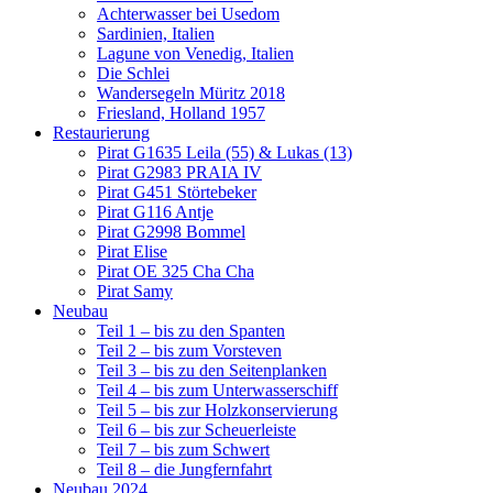
Achterwasser bei Usedom
Sardinien, Italien
Lagune von Venedig, Italien
Die Schlei
Wandersegeln Müritz 2018
Friesland, Holland 1957
Restaurierung
Pirat G1635 Leila (55) & Lukas (13)
Pirat G2983 PRAIA IV
Pirat G451 Störtebeker
Pirat G116 Antje
Pirat G2998 Bommel
Pirat Elise
Pirat OE 325 Cha Cha
Pirat Samy
Neubau
Teil 1 – bis zu den Spanten
Teil 2 – bis zum Vorsteven
Teil 3 – bis zu den Seitenplanken
Teil 4 – bis zum Unterwasserschiff
Teil 5 – bis zur Holzkonservierung
Teil 6 – bis zur Scheuerleiste
Teil 7 – bis zum Schwert
Teil 8 – die Jungfernfahrt
Neubau 2024