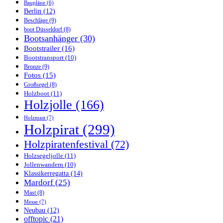
Baupläne
(6)
Berlin
(12)
Beschläge
(9)
boot Düsseldorf
(8)
Bootsanhänger
(30)
Bootstrailer
(16)
Bootstransport
(10)
Bronze
(9)
Fotos
(15)
Großsegel
(8)
Holzboot
(11)
Holzjolle
(166)
Holzmast
(7)
Holzpirat
(299)
Holzpiratenfestival
(72)
Holzsegeljolle
(11)
Jollenwandern
(10)
Klassikerregatta
(14)
Mardorf
(25)
Mast
(8)
Messe
(7)
Neubau
(12)
offtopic
(21)