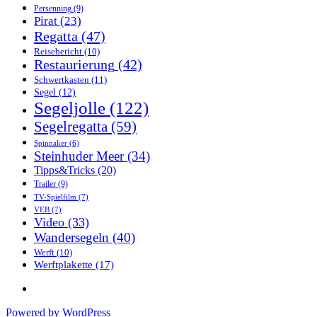
Persenning
(9)
Pirat
(23)
Regatta
(47)
Reisebericht
(10)
Restaurierung
(42)
Schwertkasten
(11)
Segel
(12)
Segeljolle
(122)
Segelregatta
(59)
Spinnaker
(6)
Steinhuder Meer
(34)
Tipps&Tricks
(20)
Trailer
(9)
TV-Spielfilm
(7)
VEB
(7)
Video
(33)
Wandersegeln
(40)
Werft
(10)
Werftplakette
(17)
Powered by WordPress