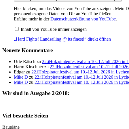
Hier klicken, um das Videos von YouTube anzuzeigen. Mein DSV
personenbezogene Daten von Dir an YouTube fließen.
Erfahre mehr in der
Datenschutzerklärung von YouTube
.
Inhalt von YouTube immer anzeigen
„Hard Fights! Landsailing @ its finest!“ direkt öffnen
Neueste Kommentare
Urte Rätsch
zu
22.iHolzpiratenfestival am 10.-12.Juli 2026 in 
Harm Kirschner
zu
22.iHolzpiratenfestival am 10.-12.Juli 202
Edgar
zu
22.iHolzpiratenfestival am 10.-12.Juli 2026 in Lyche
Mike D
zu
22.iHolzpiratenfestival am 10.-12.Juli 2026 in Lych
Mike D
zu
22.iHolzpiratenfestival am 10.-12.Juli 2026 in Lych
Wir sind in Ausgabe 2/2018:
Viel besuchte Seiten
Baupläne