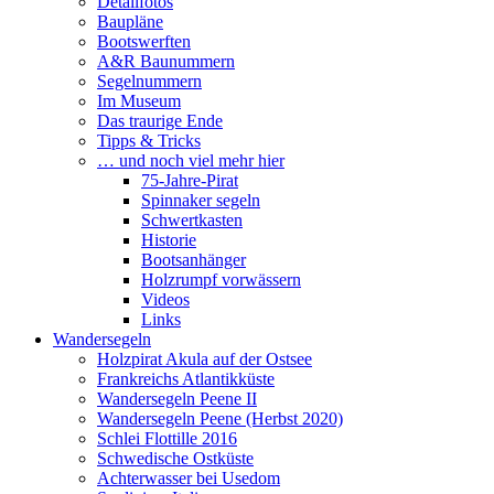
Detailfotos
Baupläne
Bootswerften
A&R Baunummern
Segelnummern
Im Museum
Das traurige Ende
Tipps & Tricks
… und noch viel mehr hier
75-Jahre-Pirat
Spinnaker segeln
Schwertkasten
Historie
Bootsanhänger
Holzrumpf vorwässern
Videos
Links
Wandersegeln
Holzpirat Akula auf der Ostsee
Frankreichs Atlantikküste
Wandersegeln Peene II
Wandersegeln Peene (Herbst 2020)
Schlei Flottille 2016
Schwedische Ostküste
Achterwasser bei Usedom