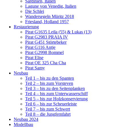
Sardinien, Italien
Lagune von Venedig, Italien
Die Schlei
Wandersegeln Müritz 2018
Friesland, Holland 1957
Restaurierung
Pirat G1635 Leila (55) & Lukas (13)
Pirat G2983 PRAIA IV
Pirat G451 Störtebeker
Pirat G116 Antje
Pirat G2998 Bommel
Pirat Elise
Pirat OE 325 Cha Cha
Pirat Samy
Neubau
Teil 1 – bis zu den Spanten
Teil 2 – bis zum Vorsteven
Teil 3 – bis zu den Seitenplanken
Teil 4 – bis zum Unterwasserschiff
Teil 5 – bis zur Holzkonservierung
Teil 6 – bis zur Scheuerleiste
Teil 7 – bis zum Schwert
Teil 8 – die Jungfernfahrt
Neubau 2024
Modellbau