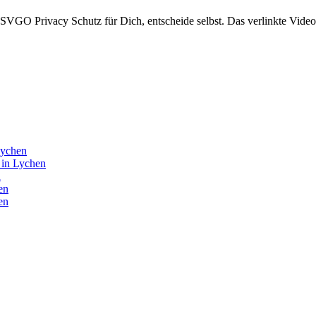
GO Privacy Schutz für Dich, entscheide selbst. Das verlinkte Video 
Lychen
6 in Lychen
n
en
en