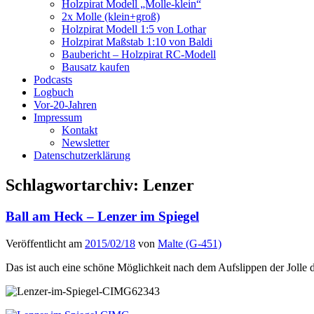
Holzpirat Modell „Molle-klein“
2x Molle (klein+groß)
Holzpirat Modell 1:5 von Lothar
Holzpirat Maßstab 1:10 von Baldi
Baubericht – Holzpirat RC-Modell
Bausatz kaufen
Podcasts
Logbuch
Vor-20-Jahren
Impressum
Kontakt
Newsletter
Datenschutzerklärung
Schlagwortarchiv:
Lenzer
Ball am Heck – Lenzer im Spiegel
Veröffentlicht am
2015/02/18
von
Malte (G-451)
Das ist auch eine schöne Möglichkeit nach dem Aufslippen der Jolle d