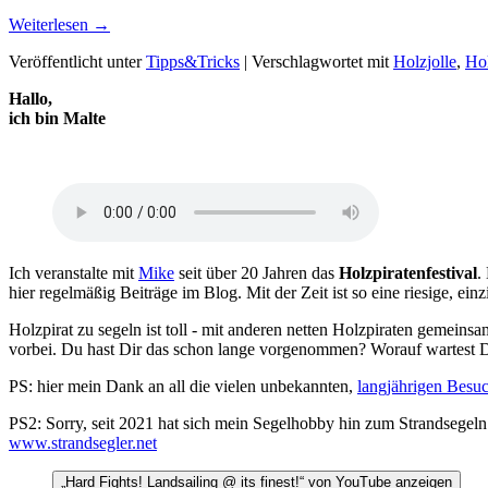
Weiterlesen
→
Veröffentlicht unter
Tipps&Tricks
|
Verschlagwortet mit
Holzjolle
,
Hol
Hallo,
ich bin Malte
Ich veranstalte mit
Mike
seit über 20 Jahren das
Holzpiratenfestival
.
hier regelmäßig Beiträge im Blog. Mit der Zeit ist so eine riesige, 
Holzpirat zu segeln ist toll - mit anderen netten Holzpiraten gemeins
vorbei. Du hast Dir das schon lange vorgenommen? Worauf wartest 
PS: hier mein Dank an all die vielen unbekannten,
langjährigen Besu
PS2: Sorry, seit 2021 hat sich mein Segelhobby hin zum Strandsegeln
www.strandsegler.net
„Hard Fights! Landsailing @ its finest!“ von YouTube anzeigen