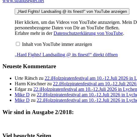
www.strandsegler.net
„Hard Fights! Landsailing @ its finest!“ von YouTube anzeigen
Hier klicken, um das Videos von YouTube anzuzeigen. Mein DSV
personenbezogene Daten von Dir an YouTube fließen.
Erfahre mehr in der
Datenschutzerklärung von YouTube
.
Inhalt von YouTube immer anzeigen
„Hard Fights! Landsailing @ its finest!“ direkt öffnen
Neueste Kommentare
Urte Rätsch
zu
22.iHolzpiratenfestival am 10.-12.Juli 2026 in 
Harm Kirschner
zu
22.iHolzpiratenfestival am 10.-12.Juli 202
Edgar
zu
22.iHolzpiratenfestival am 10.-12.Juli 2026 in Lyche
Mike D
zu
22.iHolzpiratenfestival am 10.-12.Juli 2026 in Lych
Mike D
zu
22.iHolzpiratenfestival am 10.-12.Juli 2026 in Lych
Wir sind in Ausgabe 2/2018:
Viel besuchte Seiten