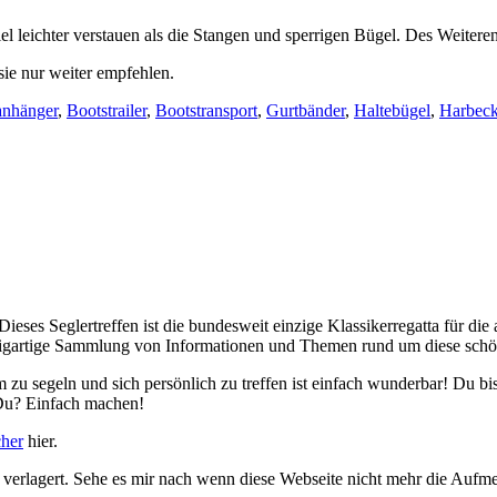
l leichter verstauen als die Stangen und sperrigen Bügel. Des Weiteren
sie nur weiter empfehlen.
anhänger
,
Bootstrailer
,
Bootstransport
,
Gurtbänder
,
Haltebügel
,
Harbec
 Dieses Seglertreffen ist die bundesweit einzige Klassikerregatta für di
einzigartige Sammlung von Informationen und Themen rund um diese schö
am zu segeln und sich persönlich zu treffen ist einfach wunderbar! Du 
Du? Einfach machen!
cher
hier.
 verlagert. Sehe es mir nach wenn diese Webseite nicht mehr die Aufm