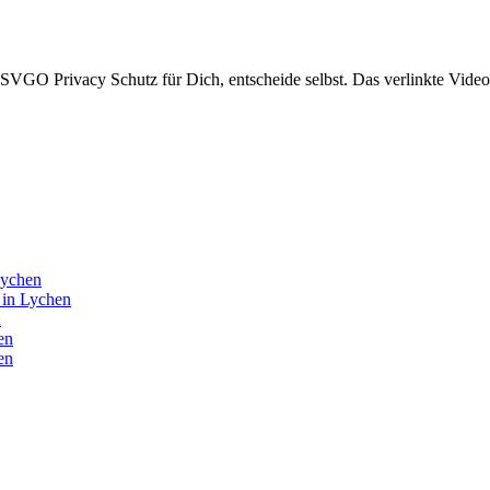
GO Privacy Schutz für Dich, entscheide selbst. Das verlinkte Video 
Lychen
6 in Lychen
n
en
en