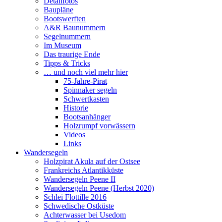
Detailfotos
Baupläne
Bootswerften
A&R Baunummern
Segelnummern
Im Museum
Das traurige Ende
Tipps & Tricks
… und noch viel mehr hier
75-Jahre-Pirat
Spinnaker segeln
Schwertkasten
Historie
Bootsanhänger
Holzrumpf vorwässern
Videos
Links
Wandersegeln
Holzpirat Akula auf der Ostsee
Frankreichs Atlantikküste
Wandersegeln Peene II
Wandersegeln Peene (Herbst 2020)
Schlei Flottille 2016
Schwedische Ostküste
Achterwasser bei Usedom