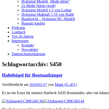
Holzpirat Modell „Molle-klein“
2x Molle (klein+groß)
Holzpirat Modell 1:5 von Lothar
Holzpirat Maßstab 1:10 von Baldi
Baubericht – Holzpirat RC-Modell
Bausatz kaufen
Podcasts
Logbuch
Vor-20-Jahren
Impressum
Kontakt
Newsletter
Datenschutzerklärung
Schlagwortarchiv:
S450
Haltebügel für Bootsanhänger
Veröffentlicht am
2016/01/17
von
Malte (G-451)
Es ist ein Extra für meinen Harbeck S450 Bootstrailer, aber ein lohn