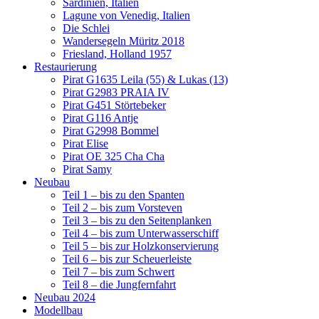
Sardinien, Italien
Lagune von Venedig, Italien
Die Schlei
Wandersegeln Müritz 2018
Friesland, Holland 1957
Restaurierung
Pirat G1635 Leila (55) & Lukas (13)
Pirat G2983 PRAIA IV
Pirat G451 Störtebeker
Pirat G116 Antje
Pirat G2998 Bommel
Pirat Elise
Pirat OE 325 Cha Cha
Pirat Samy
Neubau
Teil 1 – bis zu den Spanten
Teil 2 – bis zum Vorsteven
Teil 3 – bis zu den Seitenplanken
Teil 4 – bis zum Unterwasserschiff
Teil 5 – bis zur Holzkonservierung
Teil 6 – bis zur Scheuerleiste
Teil 7 – bis zum Schwert
Teil 8 – die Jungfernfahrt
Neubau 2024
Modellbau