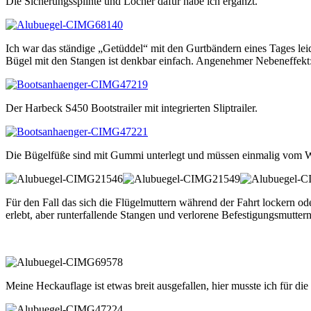
Die Sicherungssplinte und Löcher dafür habe ich ergänzt.
Ich war das ständige „Getüddel“ mit den Gurtbändern eines Tages lei
Bügel mit den Stangen ist denkbar einfach. Angenehmer Nebeneffekt:
Der Harbeck S450 Bootstrailer mit integrierten Sliptrailer.
Die Bügelfüße sind mit Gummi unterlegt und müssen einmalig vom 
Für den Fall das sich die Flügelmuttern während der Fahrt lockern od
erlebt, aber runterfallende Stangen und verlorene Befestigungsmutte
Meine Heckauflage ist etwas breit ausgefallen, hier musste ich für d