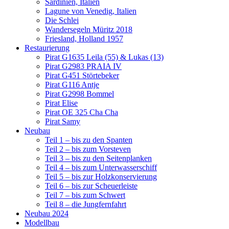
Sardinien, Italien
Lagune von Venedig, Italien
Die Schlei
Wandersegeln Müritz 2018
Friesland, Holland 1957
Restaurierung
Pirat G1635 Leila (55) & Lukas (13)
Pirat G2983 PRAIA IV
Pirat G451 Störtebeker
Pirat G116 Antje
Pirat G2998 Bommel
Pirat Elise
Pirat OE 325 Cha Cha
Pirat Samy
Neubau
Teil 1 – bis zu den Spanten
Teil 2 – bis zum Vorsteven
Teil 3 – bis zu den Seitenplanken
Teil 4 – bis zum Unterwasserschiff
Teil 5 – bis zur Holzkonservierung
Teil 6 – bis zur Scheuerleiste
Teil 7 – bis zum Schwert
Teil 8 – die Jungfernfahrt
Neubau 2024
Modellbau