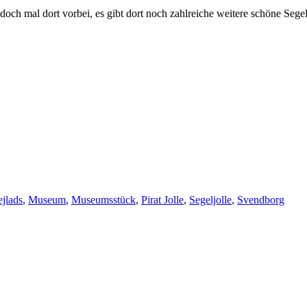
ch mal dort vorbei, es gibt dort noch zahlreiche weitere schöne Sege
ejlads
,
Museum
,
Museumsstück
,
Pirat Jolle
,
Segeljolle
,
Svendborg