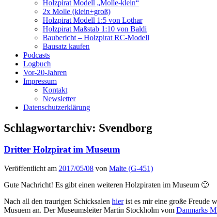
Holzpirat Modell „Molle-klein“
2x Molle (klein+groß)
Holzpirat Modell 1:5 von Lothar
Holzpirat Maßstab 1:10 von Baldi
Baubericht – Holzpirat RC-Modell
Bausatz kaufen
Podcasts
Logbuch
Vor-20-Jahren
Impressum
Kontakt
Newsletter
Datenschutzerklärung
Schlagwortarchiv:
Svendborg
Dritter Holzpirat im Museum
Veröffentlicht am
2017/05/08
von
Malte (G-451)
Gute Nachricht! Es gibt einen weiteren Holzpiraten im Museum 🙂
Nach all den traurigen Schicksalen
hier
ist es mir eine große Freude w
Musuem an. Der Museumsleiter Martin Stockholm vom
Danmarks Mu