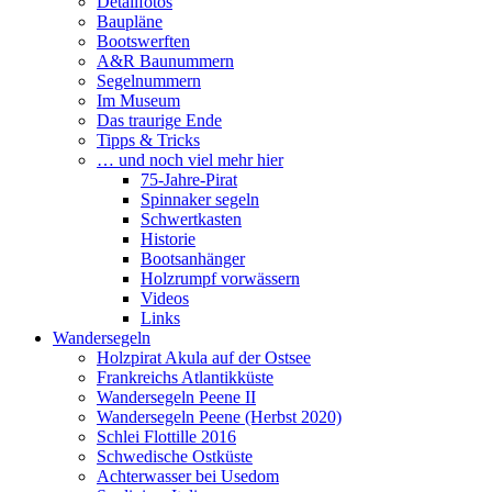
Detailfotos
Baupläne
Bootswerften
A&R Baunummern
Segelnummern
Im Museum
Das traurige Ende
Tipps & Tricks
… und noch viel mehr hier
75-Jahre-Pirat
Spinnaker segeln
Schwertkasten
Historie
Bootsanhänger
Holzrumpf vorwässern
Videos
Links
Wandersegeln
Holzpirat Akula auf der Ostsee
Frankreichs Atlantikküste
Wandersegeln Peene II
Wandersegeln Peene (Herbst 2020)
Schlei Flottille 2016
Schwedische Ostküste
Achterwasser bei Usedom