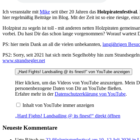
Ich veranstalte mit
Mike
seit über 20 Jahren das
Holzpiratenfestival
.
hier regelmäßig Beiträge im Blog. Mit der Zeit ist so eine riesige, 
Holzpirat zu segeln ist toll - mit anderen netten Holzpiraten gemeins
vorbei. Du hast Dir das schon lange vorgenommen? Worauf wartest 
PS: hier mein Dank an all die vielen unbekannten,
langjährigen Besu
PS2: Sorry, seit 2021 hat sich mein Segelhobby hin zum Strandsegeln
www.strandsegler.net
„Hard Fights! Landsailing @ its finest!“ von YouTube anzeigen
Hier klicken, um das Videos von YouTube anzuzeigen. Mein DSV
personenbezogene Daten von Dir an YouTube fließen.
Erfahre mehr in der
Datenschutzerklärung von YouTube
.
Inhalt von YouTube immer anzeigen
„Hard Fights! Landsailing @ its finest!“ direkt öffnen
Neueste Kommentare
Urte Rätsch
zu
22.iHolzpiratenfestival am 10.-12.Juli 2026 in 