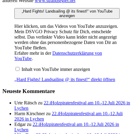
anderen Website
www.strandsegler.net
„Hard Fights! Landsailing @ its finest!“ von YouTube
anzeigen
Hier klicken, um das Videos von YouTube anzuzeigen.
Mein DSVGO Privacy Schutz für Dich, entscheide
selbst. Das verlinkte Video kann leider nicht angezeigt
werden ohne das personenbezogene Daten von Dir an
YouTube fließen.
Erfahre mehr in der
Datenschutzerklärung von
YouTube
.
Inhalt von YouTube immer anzeigen
„Hard Fights! Landsailing @ its finest!“ direkt öffnen
Neueste Kommentare
Urte Rätsch
zu
22.iHolzpiratenfestival am 10.-12.Juli 2026 in
Lychen
Harm Kirschner
zu
22.iHolzpiratenfestival am 10.-12.Juli
2026 in Lychen
Edgar
zu
22.iHolzpiratenfestival am 10.-12.Juli 2026 in
Lychen