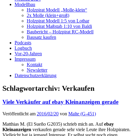
Modellbau
Holzpirat Modell „Molle-klein“
2x Molle (klein+groß)
Holzpirat Modell 1:5 von Lothar
Holzpirat Maßstab 1:10 von Baldi
Baubericht – Holzpirat RC-Modell
Bausatz kaufen
Podcasts
Logbuch
Vor-20-Jahren
Impressum
Kontakt
Newsletter
Datenschutzerklärung
Schlagwortarchiv:
Verkaufen
Viele Verkäufer auf ebay Kleinanzeigen gerade
Veröffentlicht am
2016/02/20
von
Malte (G-451)
Matthias M. (El Sueño G2035) schrieb mich an. Auf
ebay
Kleinanzeigen
verkaufen gerade sehr viele Leute ihre Holzpiraten.
Vielleicht hat ja jemand Interesse. Er selbst sucht noch einen