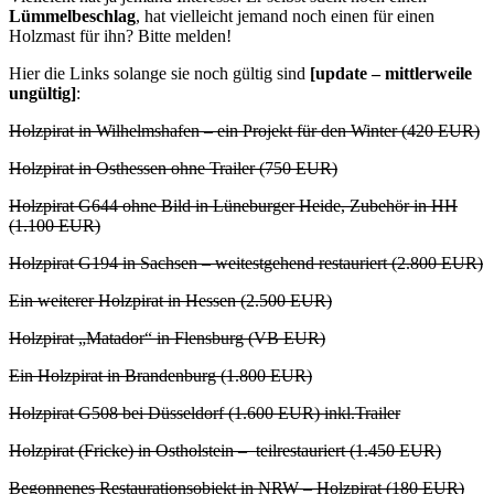
Lümmelbeschlag
, hat vielleicht jemand noch einen für einen
Holzmast für ihn? Bitte melden!
Hier die Links solange sie noch gültig sind
[update – mittlerweile
ungültig]
:
Holzpirat in Wilhelmshafen – ein Projekt für den Winter (420 EUR)
Holzpirat in Osthessen ohne Trailer (750 EUR)
Holzpirat G644 ohne Bild in Lüneburger Heide, Zubehör in HH
(1.100 EUR)
Holzpirat G194 in Sachsen – weitestgehend restauriert (2.800 EUR)
Ein weiterer Holzpirat in Hessen (2.500 EUR)
Holzpirat „Matador“ in Flensburg (VB EUR)
Ein Holzpirat in Brandenburg (1.800 EUR)
Holzpirat G508 bei Düsseldorf (1.600 EUR) inkl.Trailer
Holzpirat (Fricke) in Ostholstein – teilrestauriert (1.450 EUR)
Begonnenes Restaurationsobjekt in NRW – Holzpirat (180 EUR)