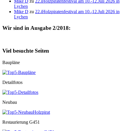
Mike D
zu
22.iHolzpiratenfestival am 10.-12.Juli 2026 in
Lychen
Mike D
zu
22.iHolzpiratenfestival am 10.-12.Juli 2026 in
Lychen
Wir sind in Ausgabe 2/2018:
Viel besuchte Seiten
Baupläne
Detailfotos
Neubau
Restaurierung G451