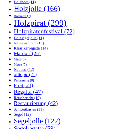
Holzboot
(11)
Holzjolle
(166)
Holzmast
(7)
Holzpirat
(299)
Holzpiratenfestival
(72)
Holzsegeljolle
(11)
Jollenwandern
(10)
Klassikerregatta
(14)
Mardorf
(25)
Mast
(8)
Messe
(7)
Neubau
(12)
offtopic
(21)
Persenning
(9)
Pirat
(23)
Regatta
(47)
Reisebericht
(10)
Restaurierung
(42)
Schwertkasten
(11)
Segel
(12)
Segeljolle
(122)
Segelregatta
(59)