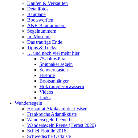
Kaufen & Verkaufen
Detailfotos
Baupläne
Bootswerften
A&R Baunummern
Segelnummern
Im Museum
Das traurige Ende
Tipps & Tricks
… und noch viel mehr hier
75-Jahre-Pirat
Spinnaker segeln
Schwertkasten
Historie
Bootsanhänger
Holzrumpf vorwässern
Videos
Links
Wandersegeln
Holzpirat Akula auf der Ostsee
Frankreichs Atlantikküste
Wandersegeln Peene II
Wandersegeln Peene (Herbst 2020)
Schlei Flottille 2016
Schwedische Ostküste