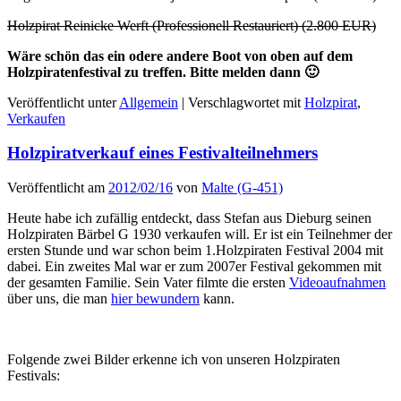
Holzpirat Reinicke Werft (Professionell Restauriert) (2.800 EUR)
Wäre schön das ein odere andere Boot von oben auf dem
Holzpiratenfestival zu treffen. Bitte melden dann 🙂
Veröffentlicht unter
Allgemein
|
Verschlagwortet mit
Holzpirat
,
Verkaufen
Holzpiratverkauf eines Festivalteilnehmers
Veröffentlicht am
2012/02/16
von
Malte (G-451)
Heute habe ich zufällig entdeckt, dass Stefan aus Dieburg seinen
Holzpiraten Bärbel G 1930 verkaufen will. Er ist ein Teilnehmer der
ersten Stunde und war schon beim 1.Holzpiraten Festival 2004 mit
dabei. Ein zweites Mal war er zum 2007er Festival gekommen mit
der gesamten Familie. Sein Vater filmte die ersten
Videoaufnahmen
über uns, die man
hier bewundern
kann.
Folgende zwei Bilder erkenne ich von unseren Holzpiraten
Festivals: