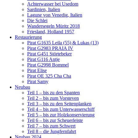
Achterwasser bei Usedom
Sardinien, Italien
Lagune von Venedig, Italien
Die Schlei
Wandersegeln Müritz 2018
Friesland, Holland 1957
Restaurierung
Pirat G1635 Leila (55) & Lukas (13)
Pirat G2983 PRAIA IV
Pirat G451 Störtebeker
Pirat G116 Antje
Pirat G2998 Bommel
Pirat Elise
Pirat OE 325 Cha Cha
Pirat Samy
Neubau
Teil 1 – bis zu den Spanten
Teil 2 – bis zum Vorsteven
Teil 3 – bis zu den Seitenplanken
Teil 4 – bis zum Unterwasserschiff
Teil 5 – bis zur Holzkonservierung
Teil 6 – bis zur Scheuerleiste
Teil 7 – bis zum Schwert
Teil 8 – die Jungfernfahrt
Neubau 2024