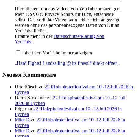
Hier klicken, um das Videos von YouTube anzuzeigen.
Mein DSVGO Privacy Schutz für Dich, entscheide
selbst. Das verlinkte Video kann leider nicht angezeigt
werden ohne das personenbezogene Daten von Dir an
YouTube fließen.
Erfahre mehr in der
Datenschutzerklärung von
YouTube
.
Inhalt von YouTube immer anzeigen
„Hard Fights! Landsailing @ its finest!“ direkt öffnen
Neueste Kommentare
Urte Rätsch
zu
22.iHolzpiratenfestival am 10.-12.Juli 2026 in
Lychen
Harm Kirschner
zu
22.iHolzpiratenfestival am 10.-12.Juli
2026 in Lychen
Edgar
zu
22.iHolzpiratenfestival am 10.-12.Juli 2026 in
Lychen
Mike D
zu
22.iHolzpiratenfestival am 10.-12.Juli 2026 in
Lychen
Mike D
zu
22.iHolzpiratenfestival am 10.-12.Juli 2026 in
Lychen