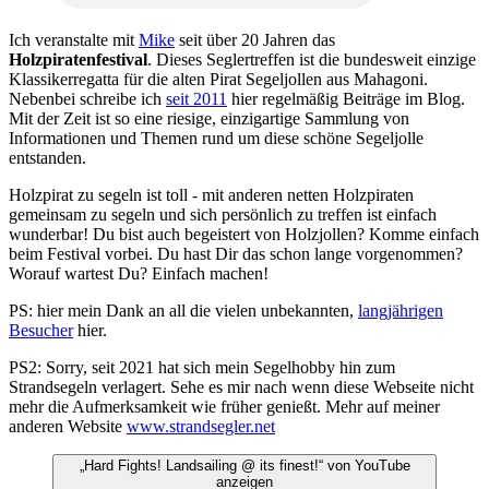
Ich veranstalte mit
Mike
seit über 20 Jahren das
Holzpiratenfestival
. Dieses Seglertreffen ist die bundesweit einzige
Klassikerregatta für die alten Pirat Segeljollen aus Mahagoni.
Nebenbei schreibe ich
seit 2011
hier regelmäßig Beiträge im Blog.
Mit der Zeit ist so eine riesige, einzigartige Sammlung von
Informationen und Themen rund um diese schöne Segeljolle
entstanden.
Holzpirat zu segeln ist toll - mit anderen netten Holzpiraten
gemeinsam zu segeln und sich persönlich zu treffen ist einfach
wunderbar! Du bist auch begeistert von Holzjollen? Komme einfach
beim Festival vorbei. Du hast Dir das schon lange vorgenommen?
Worauf wartest Du? Einfach machen!
PS: hier mein Dank an all die vielen unbekannten,
langjährigen
Besucher
hier.
PS2: Sorry, seit 2021 hat sich mein Segelhobby hin zum
Strandsegeln verlagert. Sehe es mir nach wenn diese Webseite nicht
mehr die Aufmerksamkeit wie früher genießt. Mehr auf meiner
anderen Website
www.strandsegler.net
„Hard Fights! Landsailing @ its finest!“ von YouTube
anzeigen