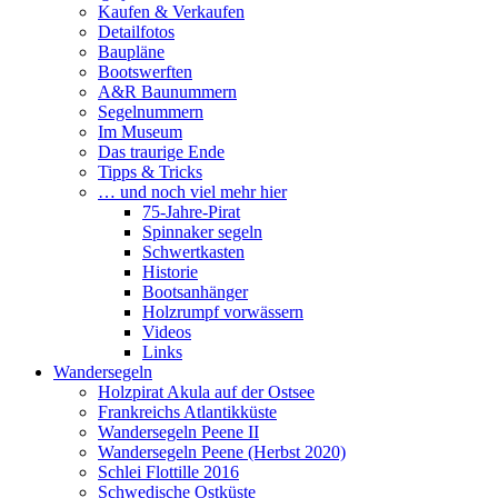
Kaufen & Verkaufen
Detailfotos
Baupläne
Bootswerften
A&R Baunummern
Segelnummern
Im Museum
Das traurige Ende
Tipps & Tricks
… und noch viel mehr hier
75-Jahre-Pirat
Spinnaker segeln
Schwertkasten
Historie
Bootsanhänger
Holzrumpf vorwässern
Videos
Links
Wandersegeln
Holzpirat Akula auf der Ostsee
Frankreichs Atlantikküste
Wandersegeln Peene II
Wandersegeln Peene (Herbst 2020)
Schlei Flottille 2016
Schwedische Ostküste