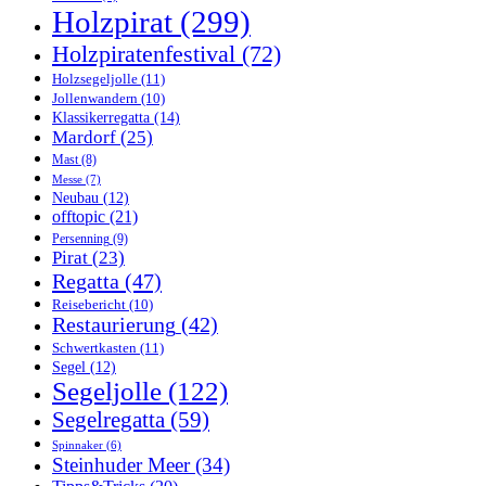
Holzpirat
(299)
Holzpiratenfestival
(72)
Holzsegeljolle
(11)
Jollenwandern
(10)
Klassikerregatta
(14)
Mardorf
(25)
Mast
(8)
Messe
(7)
Neubau
(12)
offtopic
(21)
Persenning
(9)
Pirat
(23)
Regatta
(47)
Reisebericht
(10)
Restaurierung
(42)
Schwertkasten
(11)
Segel
(12)
Segeljolle
(122)
Segelregatta
(59)
Spinnaker
(6)
Steinhuder Meer
(34)