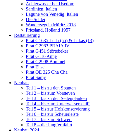
Achterwasser bei Usedom
Sardinien, Italien
Lagune von Venedig, Italien
Die Schlei
Wandersegeln Müritz 2018
Friesland, Holland 1957
Restaurierung
Pirat G1635 Leila (55) & Lukas (13)
Pirat G2983 PRAIA IV
Pirat G451 Störtebeker
Pirat G116 Antje
Pirat G2998 Bommel
Pirat Elise
Pirat OE 325 Cha Cha
Pirat Samy
Neubau
Teil 1 – bis zu den Spanten
Teil 2 – bis zum Vorsteven
Teil 3 – bis zu den Seitenplanken
Teil 4 – bis zum Unterwasserschiff
Teil 5 – bis zur Holzkonservierung
Teil 6 – bis zur Scheuerleiste
Teil 7 – bis zum Schwert
Teil 8 – die Jungfernfahrt
Neubau 2024