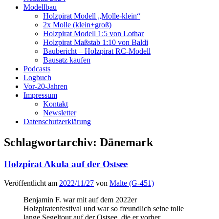
Modellbau
Holzpirat Modell „Molle-klein“
2x Molle (klein+groß)
Holzpirat Modell 1:5 von Lothar
Holzpirat Maßstab 1:10 von Baldi
Baubericht – Holzpirat RC-Modell
Bausatz kaufen
Podcasts
Logbuch
Vor-20-Jahren
Impressum
Kontakt
Newsletter
Datenschutzerklärung
Schlagwortarchiv:
Dänemark
Holzpirat Akula auf der Ostsee
Veröffentlicht am
2022/11/27
von
Malte (G-451)
Benjamin F. war mit auf dem 2022er
Holzpiratenfestival und war so freundlich seine tolle
lange Segeltour auf der Ostsee, die er vorher