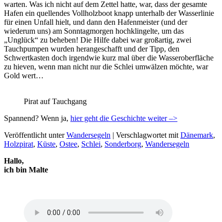
warten. Was ich nicht auf dem Zettel hatte, war, dass der gesamte
Hafen ein quellendes Vollholzboot knapp unterhalb der Wasserlinie
für einen Unfall hielt, und dann den Hafenmeister (und der
wiederum uns) am Sonntagmorgen hochklingelte, um das
„Unglück“ zu beheben! Die Hilfe dabei war großartig, zwei
Tauchpumpen wurden herangeschafft und der Tipp, den
Schwertkasten doch irgendwie kurz mal über die Wasseroberfläche
zu hieven, wenn man nicht nur die Schlei umwälzen möchte, war
Gold wert…
Pirat auf Tauchgang
Spannend? Wenn ja,
hier geht die Geschichte weiter –>
Veröffentlicht unter
Wandersegeln
|
Verschlagwortet mit
Dänemark
,
Holzpirat
,
Küste
,
Ostee
,
Schlei
,
Sonderborg
,
Wandersegeln
Hallo,
ich bin Malte