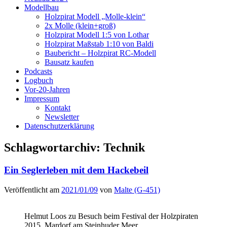
Modellbau
Holzpirat Modell „Molle-klein“
2x Molle (klein+groß)
Holzpirat Modell 1:5 von Lothar
Holzpirat Maßstab 1:10 von Baldi
Baubericht – Holzpirat RC-Modell
Bausatz kaufen
Podcasts
Logbuch
Vor-20-Jahren
Impressum
Kontakt
Newsletter
Datenschutzerklärung
Schlagwortarchiv:
Technik
Ein Seglerleben mit dem Hackebeil
Veröffentlicht am
2021/01/09
von
Malte (G-451)
Helmut Loos zu Besuch beim Festival der Holzpiraten
2015, Mardorf am Steinhuder Meer