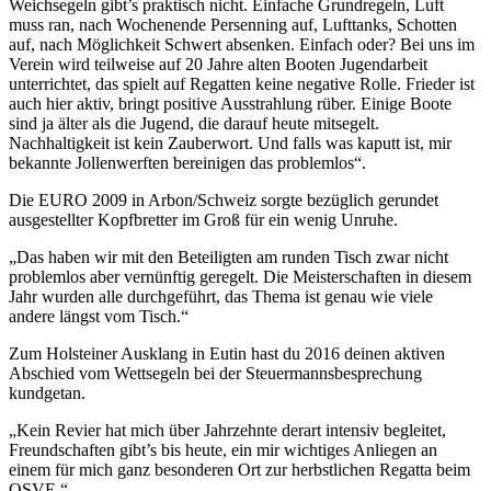
Weichsegeln gibt’s praktisch nicht. Einfache Grundregeln, Luft
muss ran, nach Wochenende Persenning auf, Lufttanks, Schotten
auf, nach Möglichkeit Schwert absenken. Einfach oder? Bei uns im
Verein wird teilweise auf 20 Jahre alten Booten Jugendarbeit
unterrichtet, das spielt auf Regatten keine negative Rolle. Frieder ist
auch hier aktiv, bringt positive Ausstrahlung rüber. Einige Boote
sind ja älter als die Jugend, die darauf heute mitsegelt.
Nachhaltigkeit ist kein Zauberwort. Und falls was kaputt ist, mir
bekannte Jollenwerften bereinigen das problemlos“.
Die EURO 2009 in Arbon/Schweiz sorgte bezüglich gerundet
ausgestellter Kopfbretter im Groß für ein wenig Unruhe.
„Das haben wir mit den Beteiligten am runden Tisch zwar nicht
problemlos aber vernünftig geregelt. Die Meisterschaften in diesem
Jahr wurden alle durchgeführt, das Thema ist genau wie viele
andere längst vom Tisch.“
Zum Holsteiner Ausklang in Eutin hast du 2016 deinen aktiven
Abschied vom Wettsegeln bei der Steuermannsbesprechung
kundgetan.
„Kein Revier hat mich über Jahrzehnte derart intensiv begleitet,
Freundschaften gibt’s bis heute, ein mir wichtiges Anliegen an
einem für mich ganz besonderen Ort zur herbstlichen Regatta beim
OSVE.“