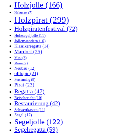
Holzjolle
(166)
Holzmast
(7)
Holzpirat
(299)
Holzpiratenfestival
(72)
Holzsegeljolle
(11)
Jollenwandern
(10)
Klassikerregatta
(14)
Mardorf
(25)
Mast
(8)
Messe
(7)
Neubau
(12)
offtopic
(21)
Persenning
(9)
Pirat
(23)
Regatta
(47)
Reisebericht
(10)
Restaurierung
(42)
Schwertkasten
(11)
Segel
(12)
Segeljolle
(122)
Segelregatta
(59)