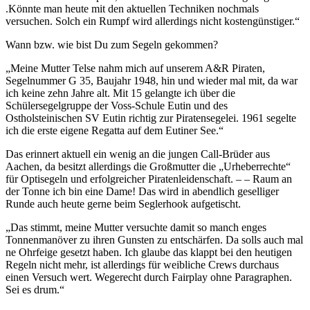
.Könnte man heute mit den aktuellen Techniken nochmals
versuchen. Solch ein Rumpf wird allerdings nicht kostengünstiger.“
Wann bzw. wie bist Du zum Segeln gekommen?
„Meine Mutter Telse nahm mich auf unserem A&R Piraten,
Segelnummer G 35, Baujahr 1948, hin und wieder mal mit, da war
ich keine zehn Jahre alt. Mit 15 gelangte ich über die
Schülersegelgruppe der Voss-Schule Eutin und des
Ostholsteinischen SV Eutin richtig zur Piratensegelei. 1961 segelte
ich die erste eigene Regatta auf dem Eutiner See.“
Das erinnert aktuell ein wenig an die jungen Call-Brüder aus
Aachen, da besitzt allerdings die Großmutter die „Urheberrechte“
für Optisegeln und erfolgreicher Piratenleidenschaft. – – Raum an
der Tonne ich bin eine Dame! Das wird in abendlich geselliger
Runde auch heute gerne beim Seglerhook aufgetischt.
„Das stimmt, meine Mutter versuchte damit so manch enges
Tonnenmanöver zu ihren Gunsten zu entschärfen. Da solls auch mal
ne Ohrfeige gesetzt haben. Ich glaube das klappt bei den heutigen
Regeln nicht mehr, ist allerdings für weibliche Crews durchaus
einen Versuch wert. Wegerecht durch Fairplay ohne Paragraphen.
Sei es drum.“