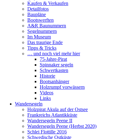
Kaufen & Verkaufen
Detailfotos
Baupläne
Bootswerften
A&R Baunummern
Segelnummern
Im Museum
Das traurige Ende
Tipps & Tricks
… und noch viel mehr hier
75-Jahre-Pirat
Spinnaker segeln
Schwertkasten
Historie
Bootsanhänger
Holzrumpf vorwässern
Videos
Links
Wandersegeln
Holzpirat Akula auf der Ostsee
Frankreichs Atlantikküste
Wandersegeln Peene II
Wandersegeln Peene (Herbst 2020)
Schlei Flottille 2016
Schwedische Ostküste