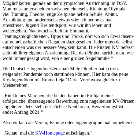
Möglichkeiten, gerade an der olympischen Ausrichtung im DSV.
Man muss unterscheiden zwischen einerseits Richtung Olympia:
viel Training, Theorie, enge Zeitpläne neben Schule, Abitur,
Ausbildung und andererseits etwas wie: ich nenne es mal
stressfreier, Jugend-Breitendsport, wie wir ihn leben und
weitergeben. Nachwuchsarbeit im Ehrenamt,
Trainingsmöglichkeiten, Tipps und Tricks, dort wo sich Erwachsene
auf gemeinschaftlichen Regatten dazugesellen. Jeder muss da selbst
entscheiden was der bessere Weg sein kann. Die Piraten-KV befasst
sich mit ihrer eigenen Ausrichtung. Bei den Piraten spricht man, wie
wohl immer gesagt wird, von einer großen Segelfamilie.“
Die Deutsche Jugendmeisterschaft Mitte Oktober hat ja trotz
steigender Pandemie noch stattfinden können. Hier kam das neue
KV-Jugendboot mit Emma Leja / Daria Vorobyova gleich zu
Meisterehren.
„Ein kleines Märchen, die beiden haben im Frühjahr eine
erfolgreiche, überzeugende Bewerbung zum nagelneuen KV-Piraten
abgeliefert. Jetzt steht der nächste Neubau an, Bewerbungsfrist
endet Anfang 2021.“
Also einfach als Verein, Familie oder Jugendgruppe mal anmelden?
„Genau, mal die
KV-Homepage
aufschlagen.“