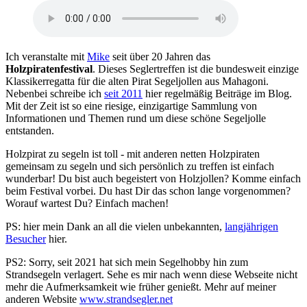
Ich veranstalte mit
Mike
seit über 20 Jahren das
Holzpiratenfestival
. Dieses Seglertreffen ist die bundesweit einzige
Klassikerregatta für die alten Pirat Segeljollen aus Mahagoni.
Nebenbei schreibe ich
seit 2011
hier regelmäßig Beiträge im Blog.
Mit der Zeit ist so eine riesige, einzigartige Sammlung von
Informationen und Themen rund um diese schöne Segeljolle
entstanden.
Holzpirat zu segeln ist toll - mit anderen netten Holzpiraten
gemeinsam zu segeln und sich persönlich zu treffen ist einfach
wunderbar! Du bist auch begeistert von Holzjollen? Komme einfach
beim Festival vorbei. Du hast Dir das schon lange vorgenommen?
Worauf wartest Du? Einfach machen!
PS: hier mein Dank an all die vielen unbekannten,
langjährigen
Besucher
hier.
PS2: Sorry, seit 2021 hat sich mein Segelhobby hin zum
Strandsegeln verlagert. Sehe es mir nach wenn diese Webseite nicht
mehr die Aufmerksamkeit wie früher genießt. Mehr auf meiner
anderen Website
www.strandsegler.net