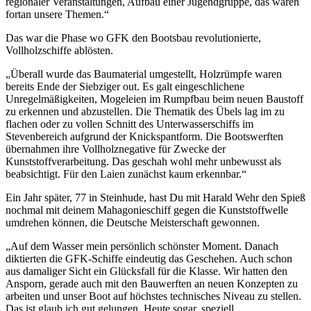
regionaler Veranstaltungen, Aufbau einer Jugendgruppe, das waren
fortan unsere Themen.“
Das war die Phase wo GFK den Bootsbau revolutionierte,
Vollholzschiffe ablösten.
„Überall wurde das Baumaterial umgestellt, Holzrümpfe waren
bereits Ende der Siebziger out. Es galt eingeschlichene
Unregelmäßigkeiten, Mogeleien im Rumpfbau beim neuen Baustoff
zu erkennen und abzustellen. Die Thematik des Übels lag im zu
flachen oder zu vollen Schnitt des Unterwasserschiffs im
Stevenbereich aufgrund der Knickspantform. Die Bootswerften
übernahmen ihre Vollholznegative für Zwecke der
Kunststoffverarbeitung. Das geschah wohl mehr unbewusst als
beabsichtigt. Für den Laien zunächst kaum erkennbar.“
Ein Jahr später, 77 in Steinhude, hast Du mit Harald Wehr den Spieß
nochmal mit deinem Mahagonieschiff gegen die Kunststoffwelle
umdrehen können, die Deutsche Meisterschaft gewonnen.
„Auf dem Wasser mein persönlich schönster Moment. Danach
diktierten die GFK-Schiffe eindeutig das Geschehen. Auch schon
aus damaliger Sicht ein Glücksfall für die Klasse. Wir hatten den
Ansporn, gerade auch mit den Bauwerften an neuen Konzepten zu
arbeiten und unser Boot auf höchstes technisches Niveau zu stellen.
Das ist glaub ich gut gelungen. Heute sogar, speziell