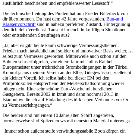
ausführlich beschrieben und empfehlenswerter Lesestoff.“
Die technische Leitung des Piraten hat nun Frieder Billerbeck von
dir übernommen. Du hast dem 42 Jahre vorgestanden.
Bau-und
Klassenvorschrift
sind in nahezu perfektem Zustand. Hintergründig
deutlich dein Verdienst. Tauscht ihr euch in kniffligen Situationen
oder entstehenden Streitfragen aus?
„Ja, aber es gibt heute kaum schwierige Vermessungsthemen.
Frieder macht tatsächlich auf solider und innovativer Basis weiter, ist
selbst zum Vermesser geworden. Mittlerweile auch schon auf den
Bahnen sehr erfolgreich, vor einem Jahr mit Julius Raithel
Europameister unter trickreichen Strombedingungen in der Türkei.
Kommt ja aus meinem Verein an der Elbe, Tidegewässser, vielleicht
ein kleiner Vorteil. Ich selbst habe bei dieser EM bei den
Prüfprotokollen entsprechend der Meisterschaftsordnung wieder
mitgemacht. Eine sehr schöne Euro-Woche mit herzlichen
Gastgebern. Bereits 2002 in Izmit und dann nochmal 2013 in
Istanbul weilte ich auf Einladung des türkischen Verbandes vor Ort
zu Vermesserlehrgängen.“
Die beiden sind mit einem 10 Jahre alten Schiff angetreten,
normalerweise sind Spitzencrews mit neuestem Material unterwegs.
„Immer schon äußerst steife verwindungsstabile Bootskörper, ein