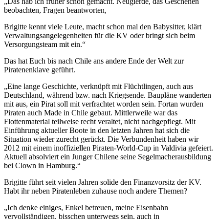
„Das hab ich früher schon gemacht. Neugierde, das Geschehen
beobachten, Fragen beantworten,
Brigitte kennt viele Leute, macht schon mal den Babysitter, klärt
Verwaltungsangelegenheiten für die KV oder bringt sich beim
Versorgungsteam mit ein.“
Das hat Euch bis nach Chile ans andere Ende der Welt zur
Piratenenklave geführt.
„Eine lange Geschichte, verknüpft mit Flüchtlingen, auch aus
Deutschland, während bzw. nach Kriegsende. Baupläne wanderten
mit aus, ein Pirat soll mit verfrachtet worden sein. Fortan wurden
Piraten auch Made in Chile gebaut. Mittlerweile war das
Flottenmaterial teilweise recht veraltet, nicht nachgepflegt. Mit
Einführung aktueller Boote in den letzten Jahren hat sich die
Situation wieder zurecht gerückt. Die Verbundenheit haben wir
2012 mit einem inoffiziellen Piraten-World-Cup in Valdivia gefeiert.
Aktuell absolviert ein Junger Chilene seine Segelmacherausbildung
bei Clown in Hamburg.“
Brigitte führt seit vielen Jahren solide den Finanzvorsitz der KV.
Habt ihr neben Piratenleben zuhause noch andere Themen?
„Ich denke einiges, Enkel betreuen, meine Eisenbahn
vervollständigen, bisschen unterwegs sein, auch in