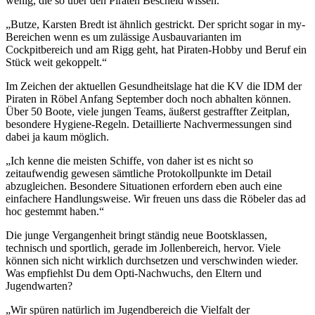
wenig, die so über den Piraten Bescheid wissen.
„Butze, Karsten Bredt ist ähnlich gestrickt. Der spricht sogar in my-
Bereichen wenn es um zulässige Ausbauvarianten im
Cockpitbereich und am Rigg geht, hat Piraten-Hobby und Beruf ein
Stück weit gekoppelt.“
Im Zeichen der aktuellen Gesundheitslage hat die KV die IDM der
Piraten in Röbel Anfang September doch noch abhalten können.
Über 50 Boote, viele jungen Teams, äußerst gestraffter Zeitplan,
besondere Hygiene-Regeln. Detaillierte Nachvermessungen sind
dabei ja kaum möglich.
„Ich kenne die meisten Schiffe, von daher ist es nicht so
zeitaufwendig gewesen sämtliche Protokollpunkte im Detail
abzugleichen. Besondere Situationen erfordern eben auch eine
einfachere Handlungsweise. Wir freuen uns dass die Röbeler das ad
hoc gestemmt haben.“
Die junge Vergangenheit bringt ständig neue Bootsklassen,
technisch und sportlich, gerade im Jollenbereich, hervor. Viele
können sich nicht wirklich durchsetzen und verschwinden wieder.
Was empfiehlst Du dem Opti-Nachwuchs, den Eltern und
Jugendwarten?
„Wir spüren natürlich im Jugendbereich die Vielfalt der