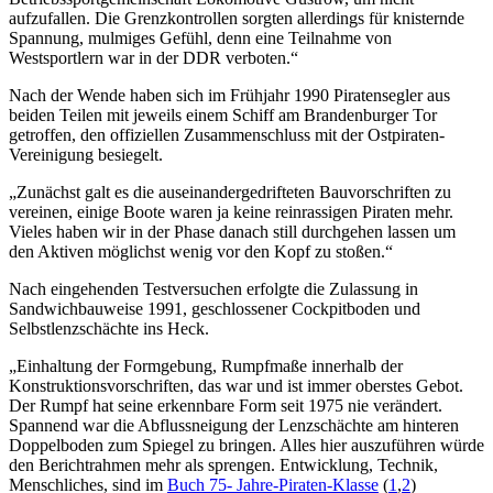
aufzufallen. Die Grenzkontrollen sorgten allerdings für knisternde
Spannung, mulmiges Gefühl, denn eine Teilnahme von
Westsportlern war in der DDR verboten.“
Nach der Wende haben sich im Frühjahr 1990 Piratensegler aus
beiden Teilen mit jeweils einem Schiff am Brandenburger Tor
getroffen, den offiziellen Zusammenschluss mit der Ostpiraten-
Vereinigung besiegelt.
„Zunächst galt es die auseinandergedrifteten Bauvorschriften zu
vereinen, einige Boote waren ja keine reinrassigen Piraten mehr.
Vieles haben wir in der Phase danach still durchgehen lassen um
den Aktiven möglichst wenig vor den Kopf zu stoßen.“
Nach eingehenden Testversuchen erfolgte die Zulassung in
Sandwichbauweise 1991, geschlossener Cockpitboden und
Selbstlenzschächte ins Heck.
„Einhaltung der Formgebung, Rumpfmaße innerhalb der
Konstruktionsvorschriften, das war und ist immer oberstes Gebot.
Der Rumpf hat seine erkennbare Form seit 1975 nie verändert.
Spannend war die Abflussneigung der Lenzschächte am hinteren
Doppelboden zum Spiegel zu bringen. Alles hier auszuführen würde
den Berichtrahmen mehr als sprengen. Entwicklung, Technik,
Menschliches, sind im
Buch 75- Jahre-Piraten-Klasse
(
1
,
2
)