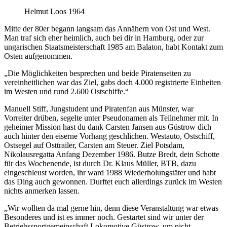
Helmut Loos 1964
Mitte der 80er begann langsam das Annähern von Ost und West.
Man traf sich eher heimlich, auch bei dir in Hamburg, oder zur
ungarischen Staatsmeisterschaft 1985 am Balaton, habt Kontakt zum
Osten aufgenommen.
„Die Möglichkeiten besprechen und beide Piratenseiten zu
vereinheitlichen war das Ziel, gabs doch 4.000 registrierte Einheiten
im Westen und rund 2.600 Ostschiffe.“
Manuell Stiff, Jungstudent und Piratenfan aus Münster, war
Vorreiter drüben, segelte unter Pseudonamen als Teilnehmer mit. In
geheimer Mission hast du dank Carsten Jansen aus Güstrow dich
auch hinter den eiserne Vorhang geschlichen. Westauto, Ostschiff,
Ostsegel auf Osttrailer, Carsten am Steuer. Ziel Potsdam,
Nikolausregatta Anfang Dezember 1986. Butze Bredt, dein Schotte
für das Wochenende, ist durch Dr. Klaus Müller, BTB, dazu
eingeschleust worden, ihr ward 1988 Wiederholungstäter und habt
das Ding auch gewonnen. Durftet euch allerdings zurück im Westen
nichts anmerken lassen.
„Wir wollten da mal gerne hin, denn diese Veranstaltung war etwas
Besonderes und ist es immer noch. Gestartet sind wir unter der
Betriebssportgemeinschaft Lokomotive Güstrow, um nicht