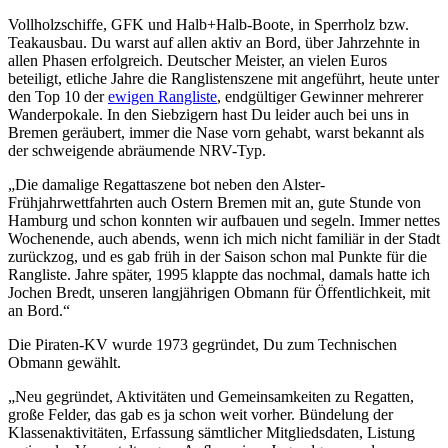
Vollholzschiffe, GFK und Halb+Halb-Boote, in Sperrholz bzw.
Teakausbau. Du warst auf allen aktiv an Bord, über Jahrzehnte in
allen Phasen erfolgreich. Deutscher Meister, an vielen Euros
beteiligt, etliche Jahre die Ranglistenszene mit angeführt, heute unter
den Top 10 der
ewigen Rangliste
, endgültiger Gewinner mehrerer
Wanderpokale. In den Siebzigern hast Du leider auch bei uns in
Bremen geräubert, immer die Nase vorn gehabt, warst bekannt als
der schweigende abräumende NRV-Typ.
„Die damalige Regattaszene bot neben den Alster-
Frühjahrwettfahrten auch Ostern Bremen mit an, gute Stunde von
Hamburg und schon konnten wir aufbauen und segeln. Immer nettes
Wochenende, auch abends, wenn ich mich nicht familiär in der Stadt
zurückzog, und es gab früh in der Saison schon mal Punkte für die
Rangliste. Jahre später, 1995 klappte das nochmal, damals hatte ich
Jochen Bredt, unseren langjährigen Obmann für Öffentlichkeit, mit
an Bord.“
Die Piraten-KV wurde 1973 gegründet, Du zum Technischen
Obmann gewählt.
„Neu gegründet, Aktivitäten und Gemeinsamkeiten zu Regatten,
große Felder, das gab es ja schon weit vorher. Bündelung der
Klassenaktivitäten, Erfassung sämtlicher Mitgliedsdaten, Listung