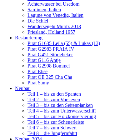
Achterwasser bei Usedom
Sardinien, Italien
Lagune von Venedig, Italien
Die Schlei
Wandersegeln Müritz 2018
Friesland, Holland 1957
Restaurierung
Pirat G1635 Leila (55) & Lukas (13)
Pirat G2983 PRAIA IV
Pirat G451 Störtebeker
Pirat G116 Antje
Pirat G2998 Bommel
Pirat Elise
Pirat OE 325 Cha Cha
Pirat Samy
Neubau
Teil 1 – bis zu den Spanten
Teil 2 – bis zum Vorsteven
Teil 3 – bis zu den Seitenplanken
Teil 4 – bis zum Unterwasserschiff
Teil 5 – bis zur Holzkonservierung
Teil 6 – bis zur Scheuerleiste
Teil 7 – bis zum Schwert
Teil 8 – die Jungfernfahrt
Neubau 2024