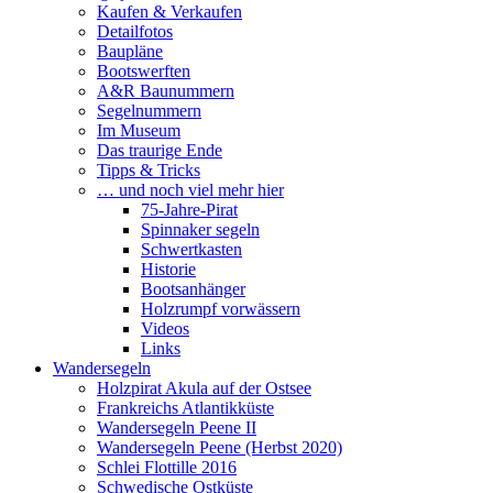
Kaufen & Verkaufen
Detailfotos
Baupläne
Bootswerften
A&R Baunummern
Segelnummern
Im Museum
Das traurige Ende
Tipps & Tricks
… und noch viel mehr hier
75-Jahre-Pirat
Spinnaker segeln
Schwertkasten
Historie
Bootsanhänger
Holzrumpf vorwässern
Videos
Links
Wandersegeln
Holzpirat Akula auf der Ostsee
Frankreichs Atlantikküste
Wandersegeln Peene II
Wandersegeln Peene (Herbst 2020)
Schlei Flottille 2016
Schwedische Ostküste