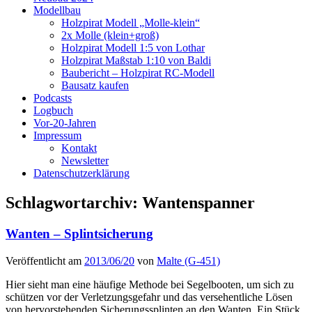
Modellbau
Holzpirat Modell „Molle-klein“
2x Molle (klein+groß)
Holzpirat Modell 1:5 von Lothar
Holzpirat Maßstab 1:10 von Baldi
Baubericht – Holzpirat RC-Modell
Bausatz kaufen
Podcasts
Logbuch
Vor-20-Jahren
Impressum
Kontakt
Newsletter
Datenschutzerklärung
Schlagwortarchiv:
Wantenspanner
Wanten – Splintsicherung
Veröffentlicht am
2013/06/20
von
Malte (G-451)
Hier sieht man eine häufige Methode bei Segelbooten, um sich zu
schützen vor der Verletzungsgefahr und das versehentliche Lösen
von hervorstehenden Sicherungssplinten an den Wanten. Ein Stück