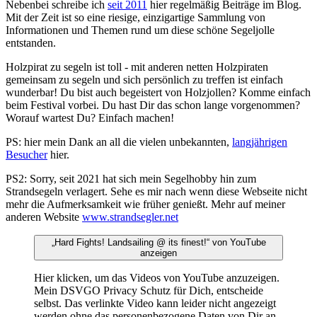
Nebenbei schreibe ich
seit 2011
hier regelmäßig Beiträge im Blog.
Mit der Zeit ist so eine riesige, einzigartige Sammlung von
Informationen und Themen rund um diese schöne Segeljolle
entstanden.
Holzpirat zu segeln ist toll - mit anderen netten Holzpiraten
gemeinsam zu segeln und sich persönlich zu treffen ist einfach
wunderbar! Du bist auch begeistert von Holzjollen? Komme einfach
beim Festival vorbei. Du hast Dir das schon lange vorgenommen?
Worauf wartest Du? Einfach machen!
PS: hier mein Dank an all die vielen unbekannten,
langjährigen
Besucher
hier.
PS2: Sorry, seit 2021 hat sich mein Segelhobby hin zum
Strandsegeln verlagert. Sehe es mir nach wenn diese Webseite nicht
mehr die Aufmerksamkeit wie früher genießt. Mehr auf meiner
anderen Website
www.strandsegler.net
„Hard Fights! Landsailing @ its finest!“ von YouTube
anzeigen
Hier klicken, um das Videos von YouTube anzuzeigen.
Mein DSVGO Privacy Schutz für Dich, entscheide
selbst. Das verlinkte Video kann leider nicht angezeigt
werden ohne das personenbezogene Daten von Dir an