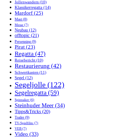
Jollenwandern
(10)
Klassikerregatta
(14)
Mardorf
(25)
Mast
(8)
Messe
(7)
Neubau
(12)
offtopic
(21)
Persenning
(9)
Pirat
(23)
Regatta
(47)
Reisebericht
(10)
Restaurierung
(42)
Schwertkasten
(11)
Segel
(12)
Segeljolle
(122)
Segelregatta
(59)
Spinnaker
(6)
Steinhuder Meer
(34)
Tipps&Tricks
(20)
Trailer
(9)
TV-Spielfilm
(7)
VEB
(7)
Video
(33)