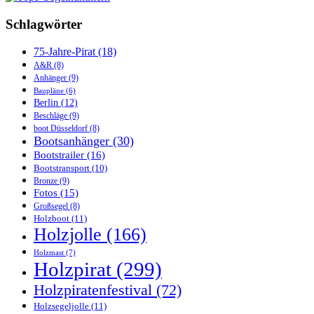
Schlagwörter
75-Jahre-Pirat
(18)
A&R
(8)
Anhänger
(9)
Baupläne
(6)
Berlin
(12)
Beschläge
(9)
boot Düsseldorf
(8)
Bootsanhänger
(30)
Bootstrailer
(16)
Bootstransport
(10)
Bronze
(9)
Fotos
(15)
Großsegel
(8)
Holzboot
(11)
Holzjolle
(166)
Holzmast
(7)
Holzpirat
(299)
Holzpiratenfestival
(72)
Holzsegeljolle
(11)