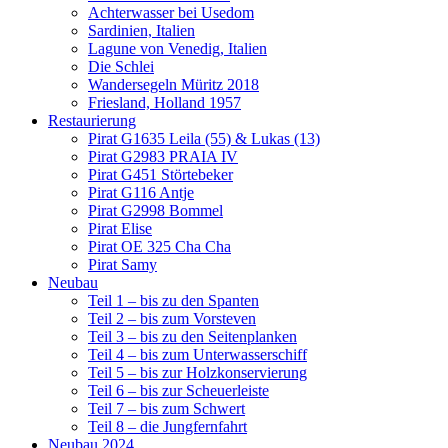
Achterwasser bei Usedom
Sardinien, Italien
Lagune von Venedig, Italien
Die Schlei
Wandersegeln Müritz 2018
Friesland, Holland 1957
Restaurierung
Pirat G1635 Leila (55) & Lukas (13)
Pirat G2983 PRAIA IV
Pirat G451 Störtebeker
Pirat G116 Antje
Pirat G2998 Bommel
Pirat Elise
Pirat OE 325 Cha Cha
Pirat Samy
Neubau
Teil 1 – bis zu den Spanten
Teil 2 – bis zum Vorsteven
Teil 3 – bis zu den Seitenplanken
Teil 4 – bis zum Unterwasserschiff
Teil 5 – bis zur Holzkonservierung
Teil 6 – bis zur Scheuerleiste
Teil 7 – bis zum Schwert
Teil 8 – die Jungfernfahrt
Neubau 2024