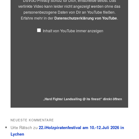
DSVGO Privacy Schutz für Dich, entscheide selbst. Das
verlinkte Video kann leider nicht angezeigt werden ohne das
personenbezogene Daten von Dir an YouTube fließen.
Erfahre mehr in der
Datenschutzerklärung von YouTube
.
Inhalt von YouTube immer anzeigen
„Hard Fights! Landsailing @ its finest!“ direkt öffnen
NEUESTE KOMMENTARE
Urte Rätsch
zu
22.iHolzpiratenfestival am 10.-12.Juli 2026 in
Lychen