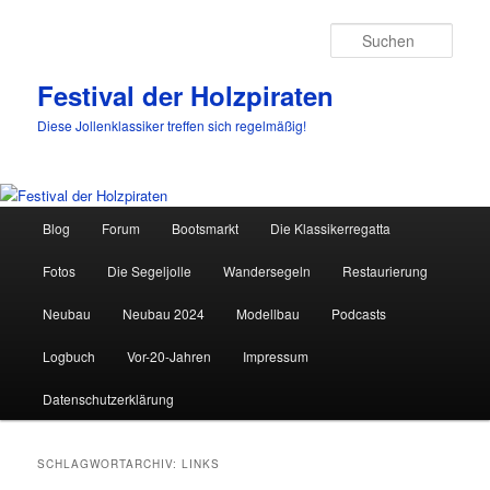
Such
Festival der Holzpiraten
Diese Jollenklassiker treffen sich regelmäßig!
Hauptmenü
Blog
Forum
Bootsmarkt
Die Klassikerregatta
Zum
Zum
Fotos
Die Segeljolle
Wandersegeln
Restaurierung
primären
sekundären
Neubau
Neubau 2024
Modellbau
Podcasts
Inhalt
Inhalt
Logbuch
Vor-20-Jahren
Impressum
springen
springen
Datenschutzerklärung
SCHLAGWORTARCHIV:
LINKS