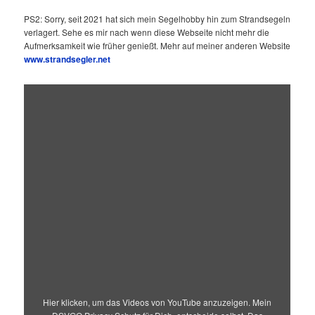
PS2: Sorry, seit 2021 hat sich mein Segelhobby hin zum Strandsegeln
verlagert. Sehe es mir nach wenn diese Webseite nicht mehr die
Aufmerksamkeit wie früher genießt. Mehr auf meiner anderen Website
www.strandsegler.net
„Hard
Fights!
Landsailing
@
its
finest!“
von
YouTube
anzeigen
Hier klicken, um das Videos von YouTube anzuzeigen. Mein