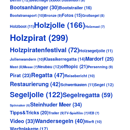
Beschläge
(9)
boot Düsseldorf
(8)
Bootsanhänger
(30)
Bootstrailer
(16)
Fotos
(15)
Bootstransport
(10)
Bronze
(9)
Großsegel
(8)
Holzjolle
(166)
Holzboot
(11)
Holzmast
(7)
Holzpirat
(299)
Holzpiratenfestival
(72)
Holzsegeljolle
(11)
Mardorf
(25)
Klassikerregatta
(14)
Jollenwandern
(10)
offtopic
(21)
Neubau
(12)
Persenning
(9)
Mast
(8)
Messe
(7)
Regatta
(47)
Pirat
(23)
Reisebericht
(10)
Restaurierung
(42)
Schwertkasten
(11)
Segel
(12)
Segeljolle
(122)
Segelregatta
(59)
Steinhuder Meer
(34)
Spinnaker
(6)
Tipps&Tricks
(20)
Trailer
(9)
TV-Spielfilm
(7)
VEB
(7)
Wandersegeln
(40)
Video
(33)
Werft
(10)
Werftplakette
(17)