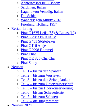
Achterwasser bei Usedom
Sardinien, Italien
Lagune von Venedig, Italien
Die Schlei
Wandersegeln Müritz 2018
Friesland, Holland 1957
Restaurierung
Pirat G1635 Leila (55) & Lukas (13)
Pirat G2983 PRAIA IV
Pirat G451 Störtebeker
Pirat G116 Antje
Pirat G2998 Bommel
Pirat Elise
Pirat OE 325 Cha Cha
Pirat Samy
Neubau
Teil 1 – bis zu den Spanten
Teil 2 – bis zum Vorsteven
Teil 3 – bis zu den Seitenplanken
Teil 4 – bis zum Unterwasserschiff
Teil 5 – bis zur Holzkonservierung
Teil 6 – bis zur Scheuerleiste
Teil 7 – bis zum Schwert
Teil 8 – die Jungfernfahrt
Neubau 2024