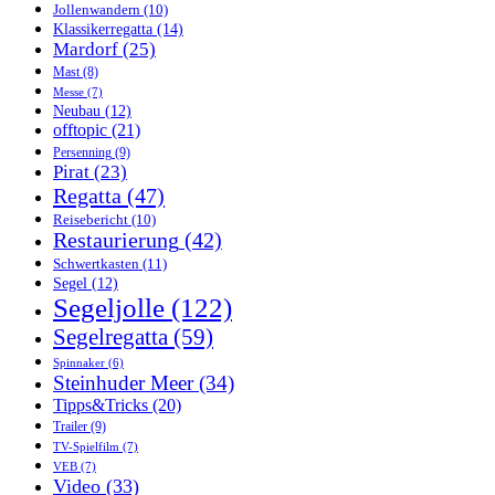
Jollenwandern
(10)
Klassikerregatta
(14)
Mardorf
(25)
Mast
(8)
Messe
(7)
Neubau
(12)
offtopic
(21)
Persenning
(9)
Pirat
(23)
Regatta
(47)
Reisebericht
(10)
Restaurierung
(42)
Schwertkasten
(11)
Segel
(12)
Segeljolle
(122)
Segelregatta
(59)
Spinnaker
(6)
Steinhuder Meer
(34)
Tipps&Tricks
(20)
Trailer
(9)
TV-Spielfilm
(7)
VEB
(7)
Video
(33)