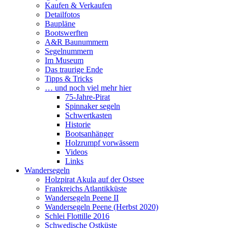
Kaufen & Verkaufen
Detailfotos
Baupläne
Bootswerften
A&R Baunummern
Segelnummern
Im Museum
Das traurige Ende
Tipps & Tricks
… und noch viel mehr hier
75-Jahre-Pirat
Spinnaker segeln
Schwertkasten
Historie
Bootsanhänger
Holzrumpf vorwässern
Videos
Links
Wandersegeln
Holzpirat Akula auf der Ostsee
Frankreichs Atlantikküste
Wandersegeln Peene II
Wandersegeln Peene (Herbst 2020)
Schlei Flottille 2016
Schwedische Ostküste