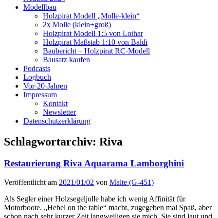
Modellbau
Holzpirat Modell „Molle-klein“
2x Molle (klein+groß)
Holzpirat Modell 1:5 von Lothar
Holzpirat Maßstab 1:10 von Baldi
Baubericht – Holzpirat RC-Modell
Bausatz kaufen
Podcasts
Logbuch
Vor-20-Jahren
Impressum
Kontakt
Newsletter
Datenschutzerklärung
Schlagwortarchiv:
Riva
Restaurierung Riva Aquarama Lamborghini
Veröffentlicht am
2021/01/02
von
Malte (G-451)
Als Segler einer Holzsegeljolle habe ich wenig Affinität für
Motorboote. „Hebel on the table“ macht, zugegeben mal Spaß, aber
schon nach sehr kurzer Zeit langweiligen sie mich. Sie sind laut und