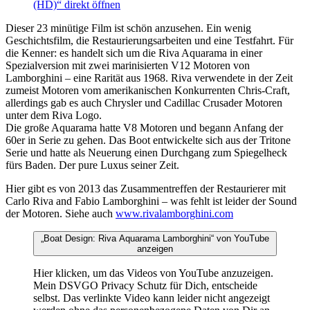
(HD)“ direkt öffnen
Dieser 23 minütige Film ist schön anzusehen. Ein wenig
Geschichtsfilm, die Restaurierungsarbeiten und eine Testfahrt. Für
die Kenner: es handelt sich um die Riva Aquarama in einer
Spezialversion mit zwei marinisierten V12 Motoren von
Lamborghini – eine Rarität aus 1968. Riva verwendete in der Zeit
zumeist Motoren vom amerikanischen Konkurrenten Chris-Craft,
allerdings gab es auch Chrysler und Cadillac Crusader Motoren
unter dem Riva Logo.
Die große Aquarama hatte V8 Motoren und begann Anfang der
60er in Serie zu gehen. Das Boot entwickelte sich aus der Tritone
Serie und hatte als Neuerung einen Durchgang zum Spiegelheck
fürs Baden. Der pure Luxus seiner Zeit.
Hier gibt es von 2013 das Zusammentreffen der Restaurierer mit
Carlo Riva and Fabio Lamborghini – was fehlt ist leider der Sound
der Motoren. Siehe auch
www.rivalamborghini.com
„Boat Design: Riva Aquarama Lamborghini“ von YouTube
anzeigen
Hier klicken, um das Videos von YouTube anzuzeigen.
Mein DSVGO Privacy Schutz für Dich, entscheide
selbst. Das verlinkte Video kann leider nicht angezeigt