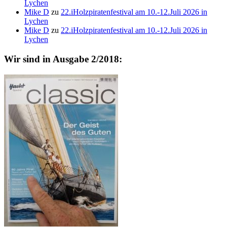
Lychen
Mike D
zu
22.iHolzpiratenfestival am 10.-12.Juli 2026 in
Lychen
Mike D
zu
22.iHolzpiratenfestival am 10.-12.Juli 2026 in
Lychen
Wir sind in Ausgabe 2/2018: