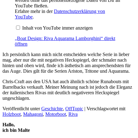
werden ohne das personenbezogene Daten von Dir an
YouTube fließen.
Erfahre mehr in der
Datenschutzerklärung von
YouTube
.
Inhalt von YouTube immer anzeigen
„Boat Design: Riva Aquarama Lamborghini“ direkt
öffnen
Ich persönlich kann mich nicht entscheiden welche Serie in lieber
mag, aber nur die mit negativen Heckspiegel, der schmaler nach
hinten und oben wird, finde ich ästhetisch am ansprechendsten für
das Auge. Dies gilt für die Serien Ariston, Tritone und Aquarama.
Chris-Craft aus den USA hat auch ähnlich schöne Runabouts mit
Barrelbacks verkauft. Meiner Meinung nach ist jedoch die Eleganz
der italienischen Rivas mit deutlich negativeren Heckspiegel
ungeschlagen.
Veröffentlicht unter
Geschichte
,
OffTopic
|
Verschlagwortet mit
Holzboot
,
Mahagoni
,
Motorboot
,
Riva
Hallo,
ich bin Malte