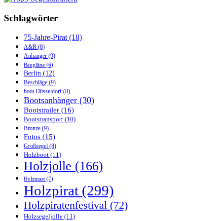
Schlagwörter
75-Jahre-Pirat
(18)
A&R
(8)
Anhänger
(9)
Baupläne
(6)
Berlin
(12)
Beschläge
(9)
boot Düsseldorf
(8)
Bootsanhänger
(30)
Bootstrailer
(16)
Bootstransport
(10)
Bronze
(9)
Fotos
(15)
Großsegel
(8)
Holzboot
(11)
Holzjolle
(166)
Holzmast
(7)
Holzpirat
(299)
Holzpiratenfestival
(72)
Holzsegeljolle
(11)