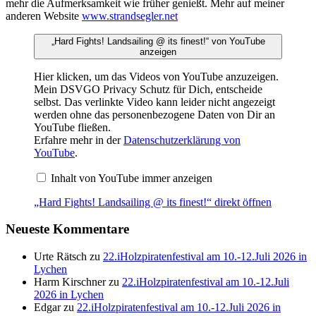
mehr die Aufmerksamkeit wie früher genießt. Mehr auf meiner
anderen Website
www.strandsegler.net
„Hard Fights! Landsailing @ its finest!“ von YouTube
anzeigen
Hier klicken, um das Videos von YouTube anzuzeigen.
Mein DSVGO Privacy Schutz für Dich, entscheide
selbst. Das verlinkte Video kann leider nicht angezeigt
werden ohne das personenbezogene Daten von Dir an
YouTube fließen.
Erfahre mehr in der
Datenschutzerklärung von
YouTube
.
Inhalt von YouTube immer anzeigen
„Hard Fights! Landsailing @ its finest!“ direkt öffnen
Neueste Kommentare
Urte Rätsch
zu
22.iHolzpiratenfestival am 10.-12.Juli 2026 in
Lychen
Harm Kirschner
zu
22.iHolzpiratenfestival am 10.-12.Juli
2026 in Lychen
Edgar
zu
22.iHolzpiratenfestival am 10.-12.Juli 2026 in