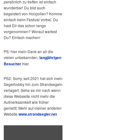
persönlich zu treffen ist einfach
wunderbar! Du bist auch
begeistert von Holzjollen? Komme
einfach beim Festival vorbei. Du
hast Dir das schon lange
vorgenommen? Worauf wartest
Du? Einfach machen!
PS: hier mein Dank an all die
vielen unbekannten,
langjährigen
Besucher
hier.
PS2: Sorry, seit 2021 hat sich mein
Segelhobby hin zum Strandsegeln
verlagert. Sehe es mir nach wenn
diese Webseite nicht mehr die
Aufmerksamkeit wie früher
genießt. Mehr auf meiner anderen
Website
www.strandsegler.net
„Hard
Fights!
Landsailing