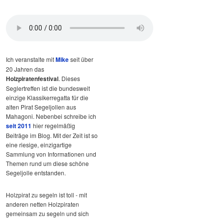
Ich veranstalte mit
Mike
seit über
20 Jahren das
Holzpiratenfestival
. Dieses
Seglertreffen ist die bundesweit
einzige Klassikerregatta für die
alten Pirat Segeljollen aus
Mahagoni. Nebenbei schreibe ich
seit 2011
hier regelmäßig
Beiträge im Blog. Mit der Zeit ist so
eine riesige, einzigartige
Sammlung von Informationen und
Themen rund um diese schöne
Segeljolle entstanden.
Holzpirat zu segeln ist toll - mit
anderen netten Holzpiraten
gemeinsam zu segeln und sich