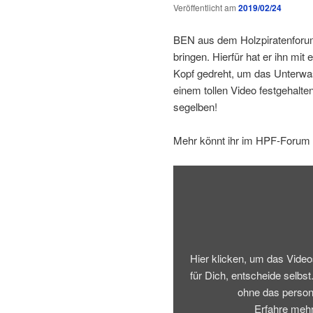
Veröffentlicht am
2019/02/24
BEN aus dem Holzpiratenforum 
bringen. Hierfür hat er ihn mit
Kopf gedreht, um das Unterwas
einem tollen Video festgehalt
segelben!
Mehr könnt ihr im HPF-Forum
„Einmal
Holzpirat
wenden
bitte“
von
Vimeo
anzeigen
Hier klicken, um das Vid
für Dich, entscheide selbst
ohne das person
Erfahre mehr