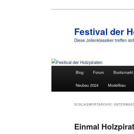
Festival der H
Diese Jollenklassiker treffen si
Hauptmenü
Blog
Forum
Bootsmarkt
Zum
Zum
Neubau 2024
Modellbau
primären
sekundären
Inhalt
Inhalt
SCHLAGWORTARCHIV:
UNTERWAS
springen
springen
Einmal Holzpira