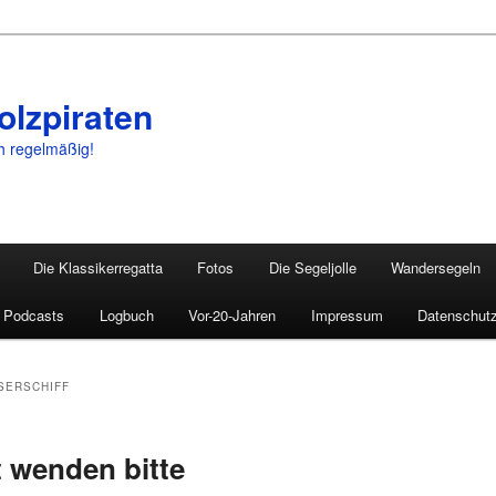
olzpiraten
ch regelmäßig!
Die Klassikerregatta
Fotos
Die Segeljolle
Wandersegeln
Podcasts
Logbuch
Vor-20-Jahren
Impressum
Datenschutz
SERSCHIFF
t wenden bitte