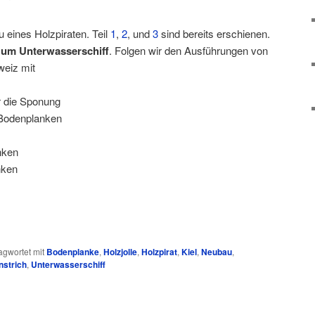
 eines Holzpiraten. Teil
1
,
2
, und
3
sind bereits erschienen.
zum Unterwasserschiff
. Folgen wir den Ausführungen von
weiz mit
r die Sponung
Bodenplanken
nken
nken
agwortet mit
Bodenplanke
,
Holzjolle
,
Holzpirat
,
Kiel
,
Neubau
,
strich
,
Unterwasserschiff