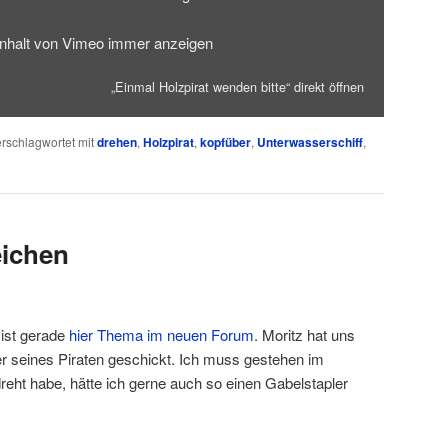
Inhalt von Vimeo immer anzeigen
„Einmal Holzpirat wenden bitte“ direkt öffnen
rschlagwortet mit
drehen
,
Holzpirat
,
kopfüber
,
Unterwasserschiff
,
eichen
 ist gerade
hier Thema im neuen Forum
. Moritz hat uns
er seines Piraten geschickt. Ich muss gestehen im
eht habe, hätte ich gerne auch so einen Gabelstapler