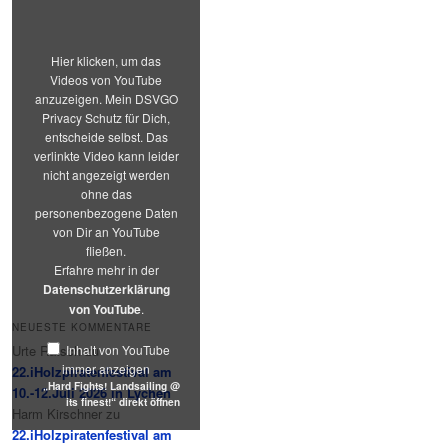
@
its
finest!“
von
Hier klicken, um das
YouTube
Videos von YouTube
anzeigen
anzuzeigen. Mein DSVGO
Privacy Schutz für Dich,
entscheide selbst. Das
verlinkte Video kann leider
nicht angezeigt werden
ohne das
personenbezogene Daten
von Dir an YouTube
fließen.
Erfahre mehr in der
Datenschutzerklärung
von YouTube
.
NEUESTE KOMMENTARE
Inhalt von YouTube
Urte Rätsch
zu
immer anzeigen
22.iHolzpiratenfestival am
„Hard Fights! Landsailing @
10.-12.Juli 2026 in Lychen
its finest!“ direkt öffnen
Harm Kirschner
zu
22.iHolzpiratenfestival am